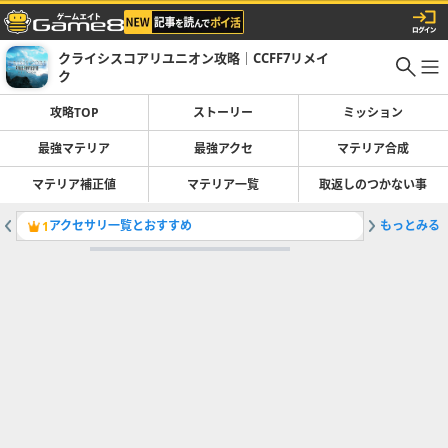
クライシスコアリユニオン攻略｜CCFF7リメイ
ク
攻略TOP
ストーリー
ミッション
最強マテリア
最強アクセ
マテリア合成
マテリア補正値
マテリア一覧
取返しのつかない事
アクセサリ一覧とおすすめ
もっとみる
レベル上
1
2