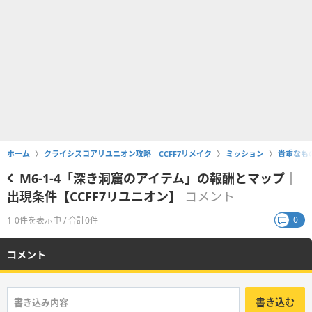
ホーム
クライシスコアリユニオン攻略｜CCFF7リメイク
ミッション
貴重なも
M6-1-4「深き洞窟のアイテム」の報酬とマップ｜
出現条件【CCFF7リユニオン】
コメント
0
1-0件を表示中 / 合計0件
コメント
書き込む