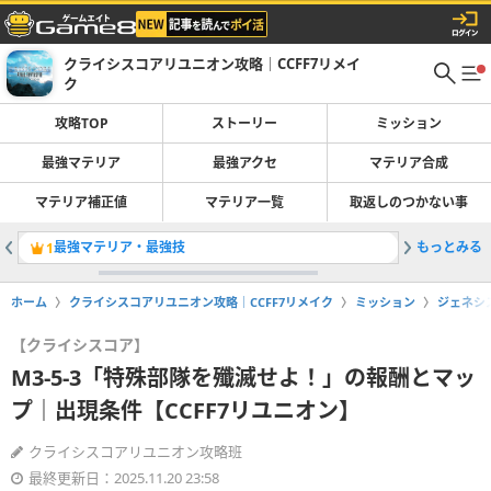
クライシスコアリユニオン攻略｜CCFF7リメイ
ク
攻略TOP
ストーリー
ミッション
最強マテリア
最強アクセ
マテリア合成
マテリア補正値
マテリア一覧
取返しのつかない事
最強マテリア・最強技
もっとみる
序盤～中
1
2
ホーム
クライシスコアリユニオン攻略｜CCFF7リメイク
ミッション
ジェネシ
【クライシスコア】
M3-5-3「特殊部隊を殲滅せよ！」の報酬とマッ
プ｜出現条件【CCFF7リユニオン】
クライシスコアリユニオン攻略班
最終更新日：2025.11.20 23:58