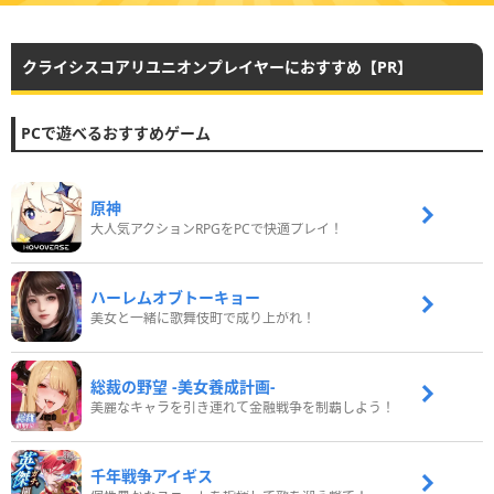
クライシスコアリユニオンプレイヤーにおすすめ【PR】
PCで遊べるおすすめゲーム
原神
大人気アクションRPGをPCで快適プレイ！
ハーレムオブトーキョー
美女と一緒に歌舞伎町で成り上がれ！
総裁の野望 -美女養成計画-
美麗なキャラを引き連れて金融戦争を制覇しよう！
千年戦争アイギス