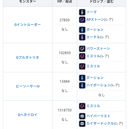
モンスター
HP／弱点
ドロップ／盗む
ソーマ
APストーン
(レア)
27850
Gイントルーダー
なし
ポーション
エーテル
(レア)
パワーストーン
102850
ミスリル
(レア)
Gプルガトリオ
なし
ミスリル
ポーション
13484
ハイポーション
(レア)
ビーソーサーⅣ
なし
なし
ミスリル
1518750
Gヘタイロイ
ハイパーリスト
なし
カイザーナックル
(レア)