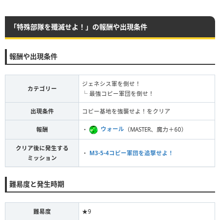
「特殊部隊を殲滅せよ！」の報酬や出現条件
報酬や出現条件
ジェネシス軍を倒せ！
カテゴリー
└ 最強コピー軍団を倒せ！
出現条件
コピー基地を強襲せよ！をクリア
・
ウォール
（MASTER、魔力＋60）
報酬
クリア後に発生する
・
M3-5-4コピー軍団を追撃せよ！
ミッション
難易度と発生時期
難易度
★9