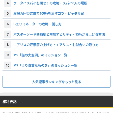
4
ウータイスパイを探せ！の攻略・スパイ6人の場所
5
魔晄力回復装置で100%を出すコツ・ピッタリ賞
6
Gエリミネーターの攻略・倒し方
7
バスターソード熟練度と解放アビリティ・95%から上げる方法
8
エアリスの好感度の上げ方・エアリスとお似合いの取り方
9
M9「謎の大空洞」のミッション一覧
10
M7「より貴重なものを」のミッション一覧
人気記事ランキングをもっと見る
権利表記