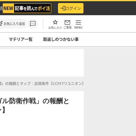
活
ログイン
お気に入り追加
ご意見
MENU
お気に入り
マテリア一覧
取返しのつかない事
作戦」の報酬とマップ｜出現条件【CCFF7リユニオン】
ドガル防衛作戦」の報酬と
ン】