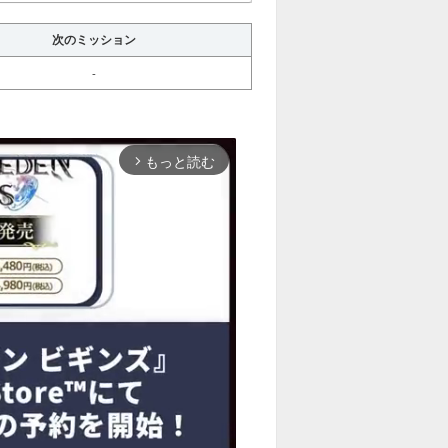
次のミッション
-
もっと読む
arrow_forward_ios