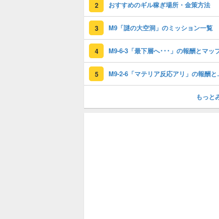
おすすめのギル稼ぎ場所・金策方法
2
M9「謎の大空洞」のミッション一覧
3
4
M9-2-6「マ
5
もっと