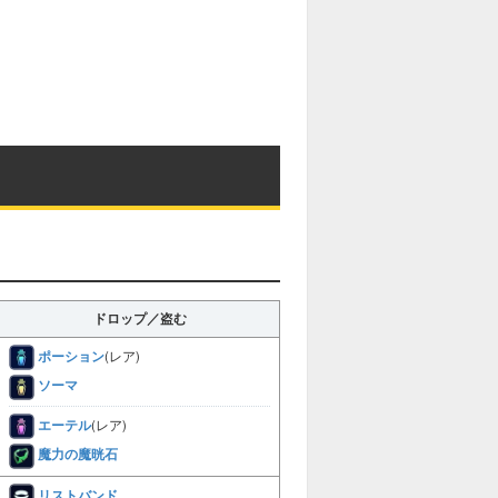
ドロップ／盗む
ポーション
(レア)
ソーマ
エーテル
(レア)
魔力の魔晄石
リストバンド