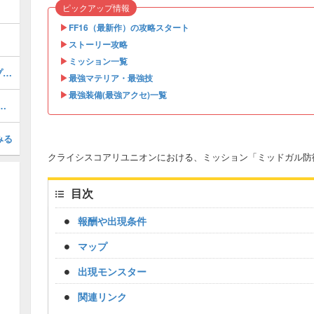
ピックアップ情報
▶︎
FF16（最新作）の攻略スタート
▶︎
ストーリー攻略
▶︎
ミッション一覧
M9-6-3「最下層へ･･･」の報酬とマップ｜出現条件
▶︎
最強マテリア・最強技
▶︎
最強装備(最強アクセ)一覧
テリア反応アリ」の報酬とマップ｜出現条件
みる
クライシスコアリユニオンにおける、ミッション「ミッドガル防
目次
報酬や出現条件
マップ
出現モンスター
関連リンク