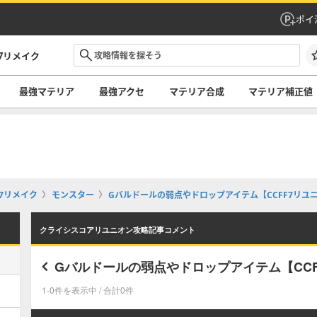
ポイ
7リメイク
最強マテリア
最強アクセ
マテリア合成
マテリア補正値
7リメイク
モンスター
Gバルドールの弱点やドロップアイテム【CCFF7リユ
クライシスコアリユニオン攻略記事コメント
Gバルドールの弱点やドロップアイテム【CCF
1-0件を表示中 / 合計0件