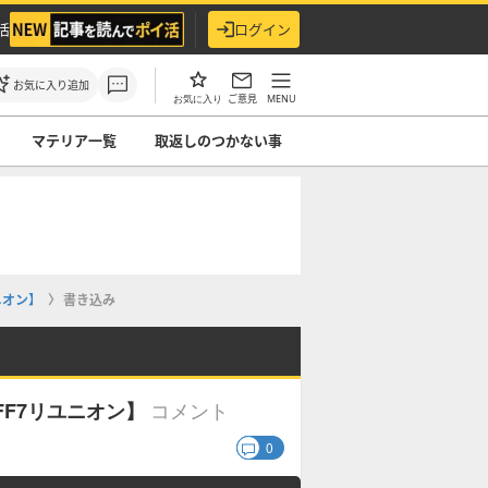
活
ログイン
お気に入り追加
ご意見
MENU
お気に入り
マテリア一覧
取返しのつかない事
ニオン】
書き込み
コメント
F7リユニオン】
0