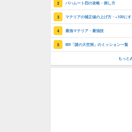
バハムート烈の攻略・倒し方
2
マテリ
3
最強マテリア・最強技
4
M9「謎の大空洞」のミッション一覧
5
もっと