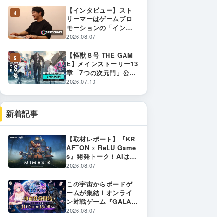
た革新的な開発ツール
【インタビュー】スト
4
と現場のリアル
リーマーはゲームプロ
モーションの「インフ
ラ」へ。『CastCraft』
2026.08.07
が創り出す熱狂的コミ
ュニティと新たなゲー
【怪獣８号 THE GAM
5
ムPR戦略
E】メインストーリー13
章「7つの次元門」公
開！最大1,500個の次元
2026.07.10
晶がもらえる新章イベ
ント開幕！水着スーツ
姿の★5「亜白ミナ」も
新着記事
新登場！
【取材レポート】『KR
AFTON × ReLU Game
s』開発トーク！AIはゲ
ームをどう面白くする
2026.08.07
のか？ 失敗から生まれ
た革新的な開発ツール
この宇宙からボードゲ
と現場のリアル
ームが集結！オンライ
ン対戦ゲーム『GALAS
T（ギャラスト）』8月7
2026.08.07