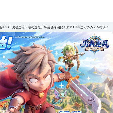
RPG『勇者連盟：暁の遠征』事前登録開始！最大1000連分のガチャ特典！