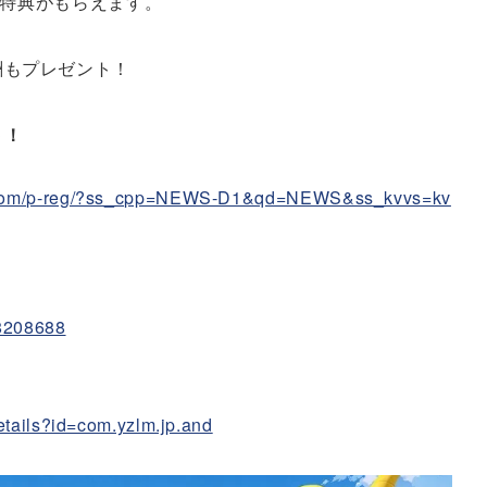
豪華特典がもらえます。
酬もプレゼント！
ト！
p.com/p-reg/?ss_cpp=NEWS-D1&qd=NEWS&ss_kvvs=kv
68208688
details?id=com.yzlm.jp.and