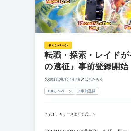
キャンペーン
転職・探索・レイドが
の遠征』事前登録開始
schedule
2026.06.30 16:46
edit
はちたろう
キャンペーン
事前登録
＜以下、リリースより引用。＞