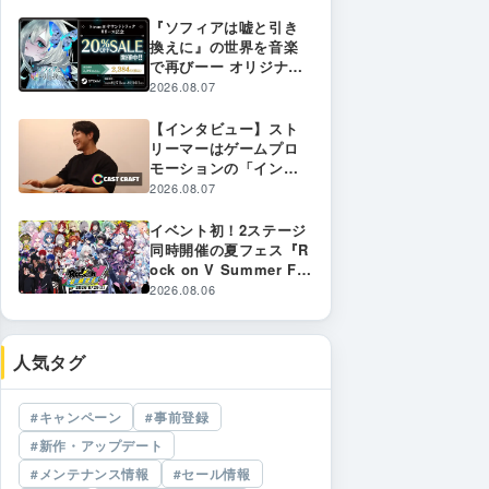
日(金)より事前登録開
始！
『ソフィアは嘘と引き
換えに』の世界を音楽
で再びーー オリジナル
サウンドトラックがSte
2026.08.07
amに登場! ゲーム本編
とのバンドル販売&20%
【インタビュー】スト
オフ記念セールも実施
リーマーはゲームプロ
中!
モーションの「インフ
ラ」へ。『CastCraft』
2026.08.07
が創り出す熱狂的コミ
ュニティと新たなゲー
イベント初！2ステージ
ムPR戦略
同時開催の夏フェス『R
ock on V Summer Fe
s』8月29日（土）開催
2026.08.06
決定！
人気タグ
キャンペーン
事前登録
新作・アップデート
メンテナンス情報
セール情報