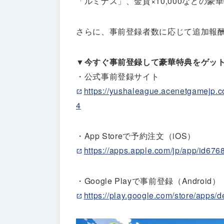
「ルミナス」、金貨×10,000などの
さらに、事前登録者数に応じて追加報
▼
今すぐ事前登録して豪華特典をゲッ
・公式事前登録サイト
https://yushaleague.acenetgamej
4
・App Storeで予約注文（iOS）
https://apps.apple.com/jp/app/id67
・Google Playで事前登録（Android）
https://play.google.com/store/apps/