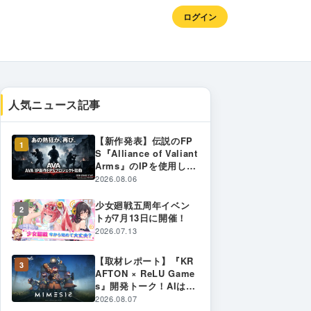
ログイン
人気ニュース記事
【新作発表】伝説のFP
1
S『Alliance of Valiant
Arms』のIPを使用した
新作プロジェクトが始
2026.08.06
動！2026年内のサービ
ス開始に向けて制作発
少女廻戦五周年イベン
2
表 〜 あの熱狂が、再
トが7月13日に開催！
び。FPSの「原体験」
2026.07.13
への回帰を目指す新プ
ロジェクトの全貌とは
【取材レポート】『KR
〜
3
AFTON × ReLU Game
s』開発トーク！AIはゲ
ームをどう面白くする
2026.08.07
のか？ 失敗から生まれ