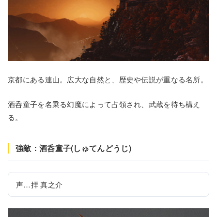
京都にある連山。広大な自然と、歴史や伝説が重なる名所。
酒呑童子を名乗る幻魔によって占領され、武蔵を待ち構え
る。
強敵：酒呑童子(しゅてんどうじ)
声…拝 真之介