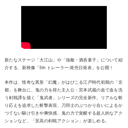
新たなステージ「大江山」や「強敵・酒呑童子」について紹
介する、新映像「5th トレーラー:発売日発表」を公開！
本作は、怪奇な異形「幻魔」がはびこる江戸時代初期の「京
都」を舞台に、鬼の力を得た主人公・宮本武蔵の血で血を洗
う剣戟譚を描く「鬼武者」シリーズの完全新作。リアルな斬
り応えを追求した斬撃表現、刀同士のぶつかり合いによるか
つてない駆け引きや爽快感、鬼の力で覚醒する超人的なアク
ションなど、「至高の剣戟アクション」が楽しめる。