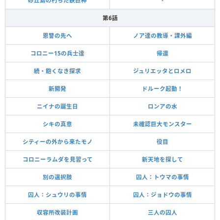
砂丘島の朽ちた鉄巨神
-
第6話
恩讐の先へ
ノア達の教導・課外編
コロニー15の兵士達
帰還
続・飽くなき探求
ジュリエッタとロメロ
新開発
ドルーク起動！
ニイナの誕生日
ロンアの水
シキの真意
未確認巨大モンスター
シティーの外から来たモノ
役目
コロニーラムダを見習って
新天地を探して
別の選択肢
囚人：トウマの事情
囚人：シュウリの事情
囚人：ジョドウの事情
収容所改装計画
三人の囚人