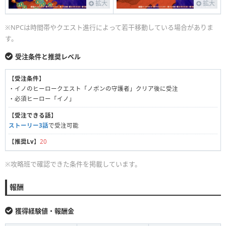
拡大
拡大
※NPCは時間帯やクエスト進行によって若干移動している場合がありま
す。
受注条件と推奨レベル
【
受注条件
】
・イノのヒーロークエスト「ノポンの守護者」クリア後に受注
・必須ヒーロー「イノ」
【
受注できる話
】
ストーリー3話
で受注可能
【
推奨Lv
】
20
※攻略班で確認できた条件を掲載しています。
報酬
獲得経験値・報酬金