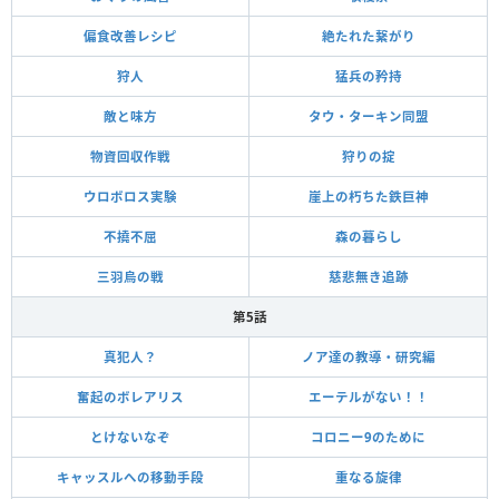
偏食改善レシピ
絶たれた繋がり
狩人
猛兵の矜持
敵と味方
タウ・ターキン同盟
物資回収作戦
狩りの掟
ウロボロス実験
崖上の朽ちた鉄巨神
不撓不屈
森の暮らし
三羽烏の戦
慈悲無き追跡
第5話
真犯人？
ノア達の教導・研究編
奮起のボレアリス
エーテルがない！！
とけないなぞ
コロニー9のために
キャッスルへの移動手段
重なる旋律