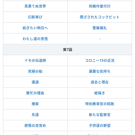
見果てぬ世界
刑務作業代行
幻影再び
閉ざされたコックピット
紡ぎたい明日へ
豊猟儀礼
わたし達の覚悟
-
第7話
イモの伝道師
コロニー15の近況
究極の船
裏腹な気持ち
遭遇
過去と現在
繁忙の理由
絵描き
捜索
特別教導官の招致
先達
新たな監察官
感情の目覚め
子供達の野望