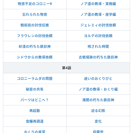
物資不足のコロニー9
ノア達の教導・実戦編
忘れられた物資
ノア達の教導・座学編
戦術班の討伐任務
ジェレミィの討伐依頼
フラウレンの討伐依頼
ヨルデの討伐依頼
砂漠の朽ちた鉄巨神
残された時間
シドウからの教導依頼
古戦場跡の朽ちた鉄巨神
第4話
コロニーラムダの問題
迷いのおくりびと
秘密の共有
ノア達の教導・おくり編
パーツはどこへ？
滝間の朽ちた鉄巨神
再起動
迫る幻影
食糧再調達
変化
おくりの風習
収穫祭