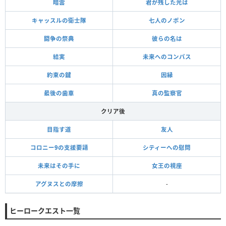
暗雲
君が残した光は
キャッスルの衛士隊
七人のノポン
闘争の祭典
彼らの名は
結実
未来へのコンパス
約束の鍵
因縁
最後の歯車
真の監察官
クリア後
目指す道
友人
コロニー9の支援要請
シティーへの慰問
未来はその手に
女王の視座
アグヌスとの摩擦
-
ヒーロークエスト一覧