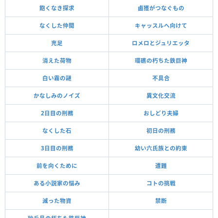
飽くなき探求
鹵獲がつなぐもの
なくした仲間
キャッスルへ向けて
充足
ロメロとジュリエッタ
消えた荷物
環礁の朽ちた鉄巨神
白い霧の謎
不具合
かなしみのノイズ
異文化交流
2日目の刑務
おしどり夫婦
なくした石
初日の刑務
3日目の刑務
幼い六氏族との約束
前を向くために
遭難
ある小説家の悩み
コトの挑戦
減った物資
禁断