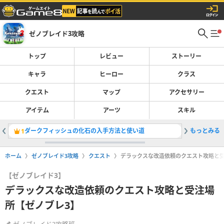
ゼノブレイド3攻略
トップ
レビュー
ストーリー
キャラ
ヒーロー
クラス
クエスト
マップ
アクセサリー
アイテム
アーツ
スキル
ダークフィッシュの化石の入手方法と使い道
もっとみる
偏食改善
1
2
ホーム
ゼノブレイド3攻略
クエスト
デラックスな改造依頼のクエスト攻略と受
【ゼノブレイド3】
デラックスな改造依頼のクエスト攻略と受注場
所【ゼノブレ3】