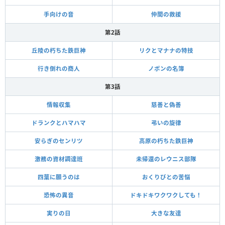
手向けの音
仲間の救援
第2話
丘陵の朽ちた鉄巨神
リクとマナナの特技
行き倒れの商人
ノポンの名簿
第3話
情報収集
慈善と偽善
ドランクとハマハマ
弔いの旋律
安らぎのセンリツ
高原の朽ちた鉄巨神
激務の資材調達班
未帰還のレウニス部隊
四葉に願うのは
おくりびとの苦悩
恐怖の異音
ドキドキワクワクしても！
実りの日
大きな友達