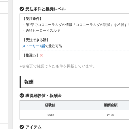
受注条件と推奨レベル
【
受注条件
】
・第7話でコロニーラムダの情報「コロニーラムダの現状」を相談す
・必須ヒーローイスルギ
【
受注できる話
】
ストーリー7話
で受注可能
【
推奨Lv
】
60
※攻略班で確認できた条件を掲載しています。
報酬
獲得経験値・報酬金
経験値
報酬金額
3830
2170
アイテム