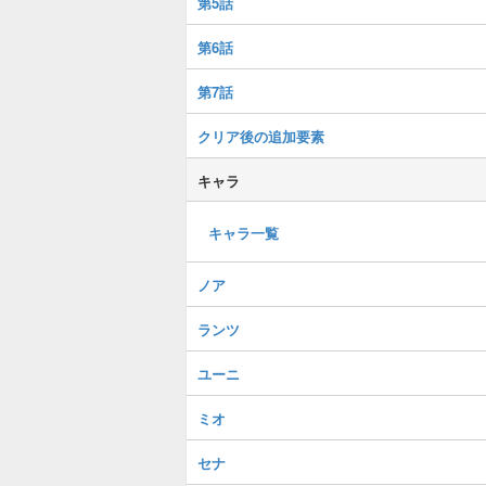
第5話
第6話
第7話
クリア後の追加要素
キャラ
キャラ一覧
ノア
ランツ
ユーニ
ミオ
セナ