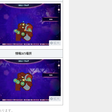
拡大
情報2の場所
拡大
あります。