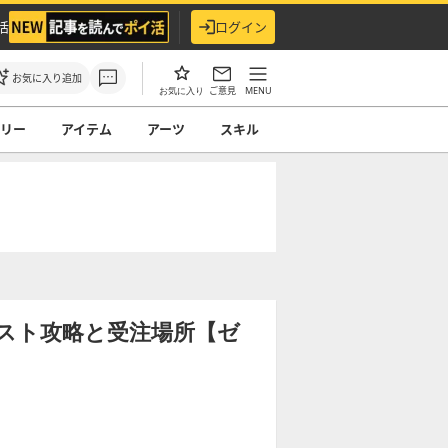
活
ログイン
お気に入り追加
ご意見
MENU
お気に入り
サリー
アイテム
アーツ
スキル
スト攻略と受注場所【ゼ