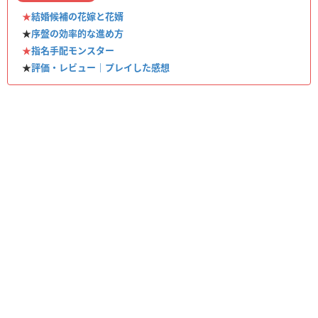
★
結婚候補の花嫁と花婿
★
序盤の効率的な進め方
★
指名手配モンスター
★
評価・レビュー｜プレイした感想