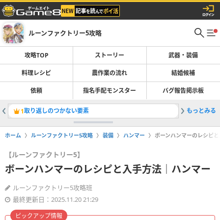
ルーンファクトリー5攻略
攻略TOP
ストーリー
武器・装備
料理レシピ
農作業の流れ
結婚候補
依頼
指名手配モンスター
バグ報告掲示板
取り返しのつかない要素
もっとみる
ルーシー
1
2
ホーム
ルーンファクトリー5攻略
装備
ハンマー
ボーンハンマーのレシピと
【ルーンファクトリー5】
ボーンハンマーのレシピと入手方法｜ハンマー
ルーンファクトリー5攻略班
最終更新日：2025.11.20 21:29
ピックアップ情報