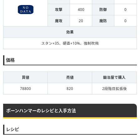
攻撃
400
防御
0
魔攻
20
魔防
0
効果
スタン+35、硬直+10%、強制吹飛
価格
買値
売値
鍛冶屋で購入
78800
820
2段階目拡張後
ボーンハンマーのレシピと入手方法
レシピ