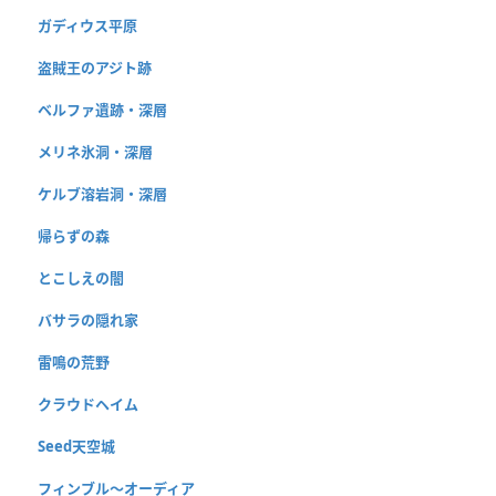
ガディウス平原
盗賊王のアジト跡
ベルファ遺跡・深層
メリネ氷洞・深層
ケルブ溶岩洞・深層
帰らずの森
とこしえの闇
バサラの隠れ家
雷鳴の荒野
クラウドヘイム
Seed天空城
フィンブル〜オーディア