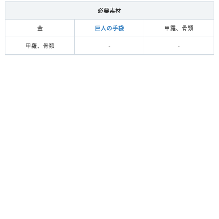
必要素材
金
巨人の手袋
甲羅、骨類
甲羅、骨類
-
-