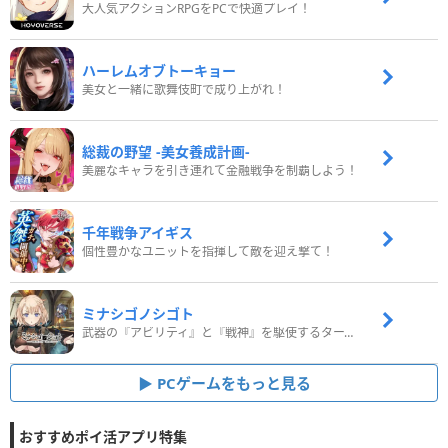
大人気アクションRPGをPCで快適プレイ！
ハーレムオブトーキョー
美女と一緒に歌舞伎町で成り上がれ！
総裁の野望 -美女養成計画-
美麗なキャラを引き連れて金融戦争を制覇しよう！
千年戦争アイギス
個性豊かなユニットを指揮して敵を迎え撃て！
ミナシゴノシゴト
武器の『アビリティ』と『戦神』を駆使するターン制コマンドバトルRPG！
PCゲームをもっと見る
おすすめポイ活アプリ特集