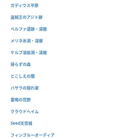
ガディウス平原
盗賊王のアジト跡
ベルファ遺跡・深層
メリネ氷洞・深層
ケルブ溶岩洞・深層
帰らずの森
とこしえの闇
バサラの隠れ家
雷鳴の荒野
クラウドヘイム
Seed天空城
フィンブル〜オーディア