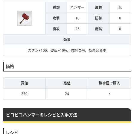
種類
ハンマー
属性
光
攻撃
10
防御
0
魔攻
25
魔防
0
効果
スタン+100、硬直+10%、強制吹飛、効果音変更
価格
買値
売値
鍛冶屋で購入
230
24
☓
ピコピコハンマーのレシピと入手方法
レシピ