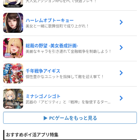
大人気アクションRPGをPCで快適プレイ！
ハーレムオブトーキョー
美女と一緒に歌舞伎町で成り上がれ！
総裁の野望 -美女養成計画-
美麗なキャラを引き連れて金融戦争を制覇しよう！
千年戦争アイギス
個性豊かなユニットを指揮して敵を迎え撃て！
ミナシゴノシゴト
武器の『アビリティ』と『戦神』を駆使するターン制コマンドバトルRPG！
PCゲームをもっと見る
おすすめポイ活アプリ特集