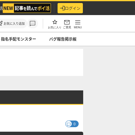
活
ログイン
お気に入り追加
ご意見
MENU
お気に入り
指名手配モンスター
バグ報告掲示板
0