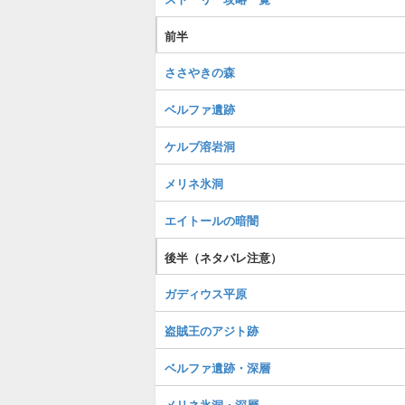
前半
ささやきの森
ベルファ遺跡
ケルブ溶岩洞
メリネ氷洞
エイトールの暗闇
後半（ネタバレ注意）
ガディウス平原
盗賊王のアジト跡
ベルファ遺跡・深層
メリネ氷洞・深層