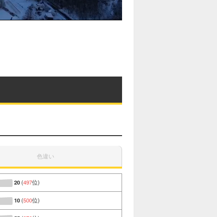
色違い
20
(
497
位)
10
(
500
位)