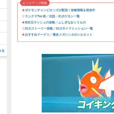
ピックアップ情報
★
ポケモンチャンピオンズが配信！攻略情報を発信中
☆
／
ランクマTier表
伝説・幻ポケモン一覧
★
／
M次元ラッシュの攻略
ふしぎなおくりもの
☆
／
DLCストーリー攻略
DLCサイドミッション一覧
★
／
おすすめドーナツ
暴走メガシンカのシルエット
みる