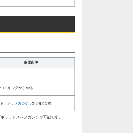
進化条件
20でコイキングから進化
メガカケラ
トーン：
240個と交換
メガギャラドスへメガシンカ可能です。