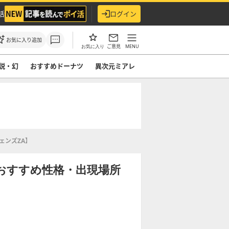
活
ログイン
お気に入り追加
ご意見
MENU
お気に入り
説・幻
おすすめドーナツ
異次元ミアレ
ェンズZA】
おすすめ性格・出現場所