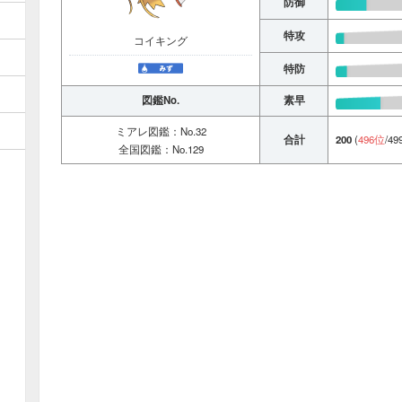
防御
特攻
コイキング
特防
図鑑No.
素早
ミアレ図鑑：No.32
合計
200
(
496位
/49
全国図鑑：No.129