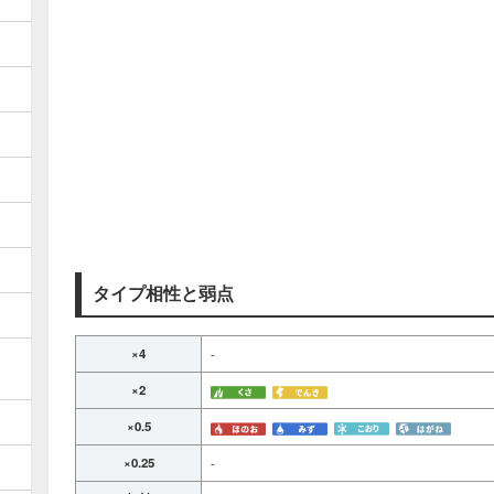
タイプ相性と弱点
×4
-
×2
×0.5
×0.25
-