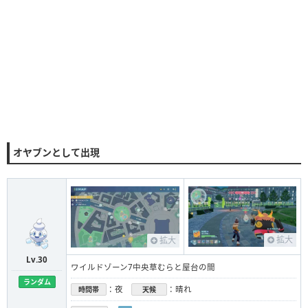
オヤブンとして出現
拡大
拡大
Lv.30
ワイルドゾーン7中央草むらと屋台の間
ランダム
：夜
：晴れ
時間帯
天候