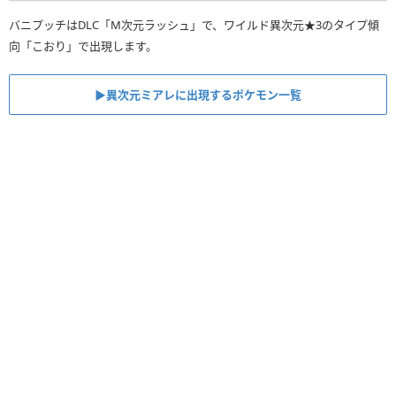
バニプッチはDLC「M次元ラッシュ」で、ワイルド異次元★3のタイプ傾
向「こおり」で出現します。
▶︎異次元ミアレに出現するポケモン一覧