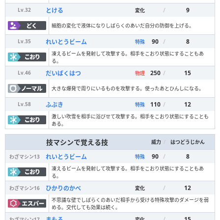
/
9
とける
Lv.
32
変化
細胞の変化で液体になりしばらくのあいだ自分の防御を上げる。
90
/
8
れいとうビーム
Lv.
35
特殊
凍えるビームを発射して攻撃する。相手をこおり状態にすることもあ
る。
250
/
15
だいばくはつ
Lv.
46
物理
大きな爆発で周りにいるものを攻撃する。使ったあとひんしになる。
110
/
12
ふぶき
Lv.
58
特殊
激しい吹雪を相手に浴びせて攻撃する。相手をこおり状態にすることも
ある。
技マシンで覚える技
/
威力
はつどうじかん
90
/
8
れいとうビーム
わざマシン
13
特殊
凍えるビームを発射して攻撃する。相手をこおり状態にすることもあ
る。
/
12
ひかりのかべ
わざマシン
16
変化
不思議な壁でしばらくのあいだ相手から受ける特殊攻撃のダメージを弱
める。交代しても効果は続く。
/
15
まもる
わざマシン
17
変化