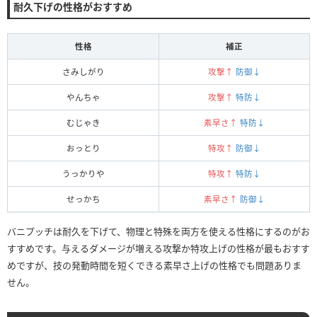
耐久下げの性格がおすすめ
性格
補正
さみしがり
攻撃↑
防御↓
やんちゃ
攻撃↑
特防↓
むじゃき
素早さ↑
特防↓
おっとり
特攻↑
防御↓
うっかりや
特攻↑
特防↓
せっかち
素早さ↑
防御↓
バニプッチは耐久を下げて、物理と特殊を両方を使える性格にするのがお
すすめです。与えるダメージが増える攻撃か特攻上げの性格が最もおすす
めですが、技の発動時間を短くできる素早さ上げの性格でも問題ありま
せん。