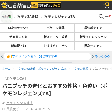
ポケモンZA攻略｜ポケモンレジェンズZA
M次元ラッシュ
ポケモン図鑑
最強ポケモン
新メガシンカ
新ストーリー攻略
新サイドミッション
新伝説・幻
おすすめドーナツ
異次元ミアレ
サイドミッション一覧とおすすめ
もっとみる
旅パのお
1
2
ホーム
ポケモンZA攻略｜ポケモンレジェンズZA
ポケモン図鑑
バニプッチの
【ポケモンZA】
バニプッチの進化とおすすめ性格・色違い【ポ
ケモンレジェンズZA】
ポケモンZA攻略班
最終更新日：2026.04.01 21:35