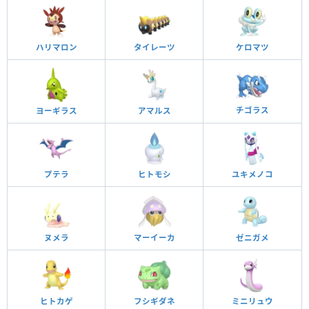
ハリマロン
タイレーツ
ケロマツ
チゴラス
ヨーギラス
アマルス
プテラ
ヒトモシ
ユキメノコ
ヌメラ
マーイーカ
ゼニガメ
ヒトカゲ
フシギダネ
ミニリュウ