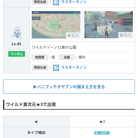
：
ラスターカノン
特別な技
拡大
拡大
Lv.45
ワイルドゾーン12東の公園
ランダム
：昼
：晴れ
時間帯
天候
：
ラスターカノン
特別な技
▶︎バニプッチオヤブンの捕まえ方を見る
ワイルド異次元★3で出現
★
★3
タイプ傾向