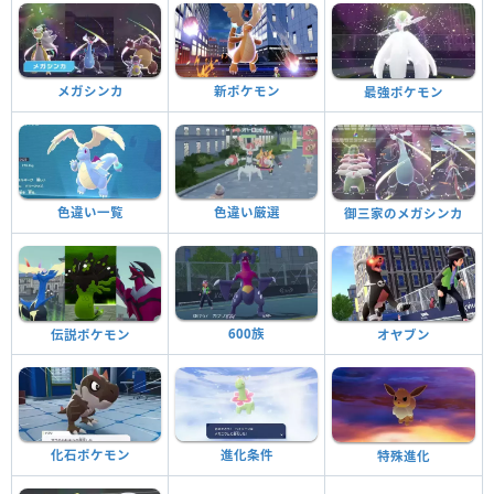
メガシンカ
新ポケモン
最強ポケモン
色違い一覧
色違い厳選
御三家のメガシンカ
600族
伝説ポケモン
オヤブン
化石ポケモン
進化条件
特殊進化