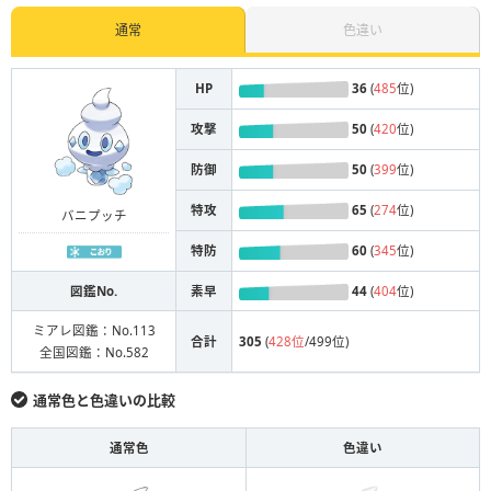
通常
色違い
HP
36
(
485
位)
攻撃
50
(
420
位)
防御
50
(
399
位)
特攻
65
(
274
位)
バニプッチ
特防
60
(
345
位)
図鑑No.
素早
44
(
404
位)
ミアレ図鑑：No.113
合計
305
(
428位
/499位)
全国図鑑：No.582
通常色と色違いの比較
通常色
色違い