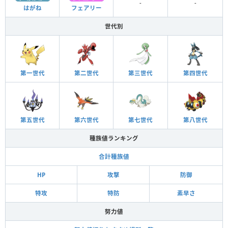
-
-
はがね
フェアリー
世代別
第一世代
第二世代
第三世代
第四世代
第五世代
第六世代
第七世代
第八世代
種族値ランキング
合計種族値
HP
攻撃
防御
特攻
特防
素早さ
努力値