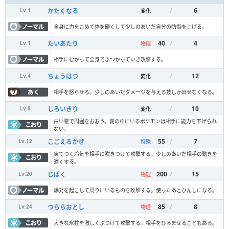
/
6
かたくなる
Lv.
1
変化
全身に力をこめて体を硬くして少しのあいだ自分の防御を上げる。
40
/
4
たいあたり
Lv.
1
物理
相手にむかって全身でぶつかっていき攻撃する。
/
12
ちょうはつ
Lv.
4
変化
相手を怒らせる。少しのあいだダメージを与える技しか出せなくなる。
/
10
しろいきり
Lv.
8
変化
白い霧で周囲をおおう。霧の中にいるポケモンは相手に能力を下げられ
ない。
55
/
7
こごえるかぜ
Lv.
12
特殊
凍てつく冷気を相手に吹きつけて攻撃する。少しのあいだ相手の動きを
遅くする。
200
/
15
じばく
Lv.
20
物理
爆発を起こして周りにいるものを攻撃する。使ったあとひんしになる。
85
/
8
つららおとし
Lv.
24
物理
大きな氷柱を激しくぶつけて攻撃する。相手をひるませることもある。