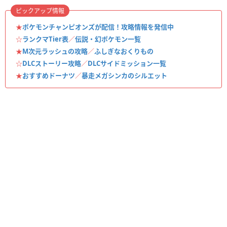
ピックアップ情報
★
ポケモンチャンピオンズが配信！攻略情報を発信中
☆
ランクマTier表
／
伝説・幻ポケモン一覧
★
M次元ラッシュの攻略
／
ふしぎなおくりもの
☆
DLCストーリー攻略
／
DLCサイドミッション一覧
★
おすすめドーナツ
／
暴走メガシンカのシルエット