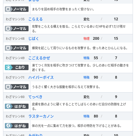
まもりを固め相手の攻撃をまったく受けない。
/
12
こらえる
わざマシン
35
変化
攻撃をこらえる構えを取る。こらえているあいだHPを必ず1だけ残せ
る。
200
/
15
じばく
わざマシン
48
物理
爆発を起こして周りにいるものを攻撃する。使ったあとひんしになる。
55
/
7
こごえるかぜ
わざマシン
49
特殊
凍てつく冷気を相手に吹きつけて攻撃する。少しのあいだ相手の動きを
遅くする。
90
/
8
ハイパーボイス
わざマシン
71
特殊
うるさく響く大きな振動を相手に与えて攻撃する。
/
9
てっぺき
わざマシン
80
変化
皮膚を鉄のように硬くすることでしばらくのあいだ自分の防御を上げ
る。
80
/
8
ラスターカノン
わざマシン
84
特殊
体の光を一点に集めて力を放つ。相手の特防を下げることがある。
/
10
みがわり
わざマシン
85
変化