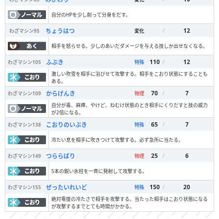
自分のHPを少し削って分身をだす。
/
12
ちょうはつ
わざマシン
95
変化
相手を怒らせる。少しのあいだダメージを与える技しか出せなくなる。
110
/
12
ふぶき
わざマシン
105
特殊
激しい吹雪を相手に浴びせて攻撃する。相手をこおり状態にすることも
ある。
70
/
7
からげんき
わざマシン
109
物理
自分が毒、麻痺、やけど、ねむけ状態のとき相手にくりだすと技の威力
が2倍になる。
65
/
7
こおりのいぶき
わざマシン
138
特殊
冷たい息を相手に吹きつけて攻撃する。必ず急所に当たる。
25
/
6
つららばり
わざマシン
149
物理
5本の鋭い氷柱を一斉に発射して攻撃する。
150
/
20
ぜったいれいど
わざマシン
155
特殊
絶対零度の冷たさで相手を攻撃する。当たった相手はこおり状態になる
が攻撃するまでとても時間がかかる。