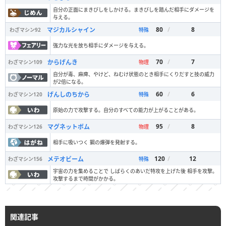
自分の正面にまきびしをしかける。まきびしを踏んだ相手にダメージを
与える。
80
/
8
マジカルシャイン
わざマシン
92
特殊
強力な光を放ち相手にダメージを与える。
70
/
7
からげんき
わざマシン
109
物理
自分が毒、麻痺、やけど、ねむけ状態のとき相手にくりだすと技の威力
が2倍になる。
60
/
6
げんしのちから
わざマシン
120
特殊
原始の力で攻撃する。自分のすべての能力が上がることがある。
95
/
8
マグネットボム
わざマシン
126
物理
相手に吸いつく 鋼の爆弾を発射する。
120
/
12
メテオビーム
わざマシン
156
特殊
宇宙の力を集めることで しばらくのあいだ特攻を上げた後 相手を攻撃。
攻撃するまで時間がかかる。
関連記事