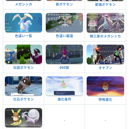
メガシンカ
新ポケモン
最強ポケモン
色違い一覧
色違い厳選
御三家のメガシンカ
600族
伝説ポケモン
オヤブン
化石ポケモン
進化条件
特殊進化
-
-