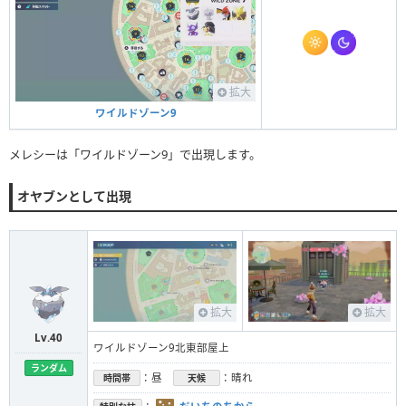
拡大
ワイルドゾーン9
メレシーは「ワイルドゾーン9」で出現します。
オヤブンとして出現
拡大
拡大
Lv.40
ワイルドゾーン9北東部屋上
ランダム
：昼
：晴れ
時間帯
天候