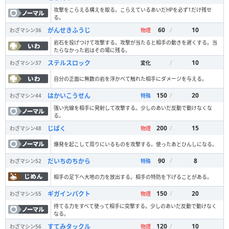
攻撃をこらえる構えを取る。こらえているあいだHPを必ず1だけ残せ
る。
60
/
10
がんせきふうじ
わざマシン
36
物理
岩石を投げつけて攻撃する。攻撃が当たると相手の動きを遅くする。当
たらなかった岩はその場に残る。
/
10
ステルスロック
わざマシン
37
変化
自分の正面に無数の岩を浮かべて触れた相手にダメージを与える。
150
/
20
はかいこうせん
わざマシン
44
特殊
強い光線を相手に発射して攻撃する。少しのあいだ反動で動けなくな
る。
200
/
15
じばく
わざマシン
48
物理
爆発を起こして周りにいるものを攻撃する。使ったあとひんしになる。
90
/
8
だいちのちから
わざマシン
52
特殊
相手の足下へ大地の力を放出する。相手の特防を下げることがある。
150
/
20
ギガインパクト
わざマシン
55
物理
持てる力をすべて使って相手に突撃する。少しのあいだ反動で動けなく
なる。
120
/
10
すてみタックル
わざマシン
56
物理