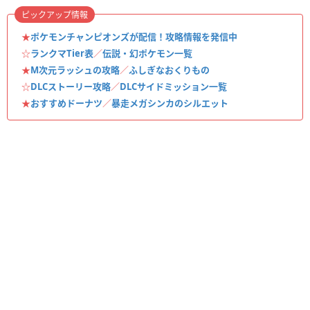
ピックアップ情報
★
ポケモンチャンピオンズが配信！攻略情報を発信中
☆
ランクマTier表
／
伝説・幻ポケモン一覧
★
M次元ラッシュの攻略
／
ふしぎなおくりもの
☆
DLCストーリー攻略
／
DLCサイドミッション一覧
★
おすすめドーナツ
／
暴走メガシンカのシルエット