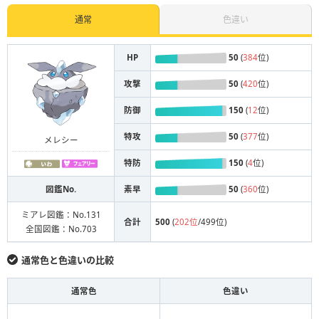
通常
色違い
HP
50
(
384
位)
攻撃
50
(
420
位)
防御
150
(
12
位)
特攻
50
(
377
位)
メレシー
特防
150
(
4
位)
図鑑No.
素早
50
(
360
位)
ミアレ図鑑：No.131
合計
500
(
202位
/499位)
全国図鑑：No.703
通常色と色違いの比較
通常色
色違い