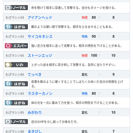
命を懸けて相手に突進して攻撃する。自分もダメージを受ける。
80
/
8
アイアンヘッド
わざマシン
58
物理
鋼のような硬い頭で攻撃する。相手をひるませることもある。
90
/
8
サイコキネシス
わざマシン
63
特殊
強い念力を相手に送って攻撃する。相手の特防を下げることがある。
100
/
10
ストーンエッジ
わざマシン
65
物理
とがった岩を相手に突き刺して攻撃する。急所に当たりやすい。
/
9
てっぺき
わざマシン
80
変化
皮膚を鉄のように硬くすることでしばらくのあいだ自分の防御を上げ
る。
80
/
8
ラスターカノン
わざマシン
84
特殊
体の光を一点に集めて力を放つ。相手の特防を下げることがある。
/
10
みがわり
わざマシン
85
変化
自分のHPを少し削って分身をだす。
/
7
まきびし
わざマシン
88
変化