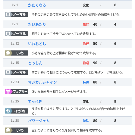
/
6
かたくなる
Lv.
1
変化
全身に力をこめて体を硬くして少しのあいだ自分の防御を上げる。
40
/
4
たいあたり
Lv.
1
物理
相手にむかって全身でぶつかっていき攻撃する。
50
/
6
いわおとし
Lv.
12
物理
小さな岩を持ち上げ相手に投げつけて攻撃する。
90
/
8
とっしん
Lv.
15
物理
すごい勢いで相手にぶつかって攻撃する。自分もダメージを受ける。
80
/
8
マジカルシャイン
Lv.
23
特殊
強力な光を放ち相手にダメージを与える。
/
9
てっぺき
Lv.
25
変化
皮膚を鉄のように硬くすることでしばらくのあいだ自分の防御を上げ
る。
80
/
8
パワージェム
Lv.
28
特殊
宝石のようにきらめく光を発射して相手を攻撃する。