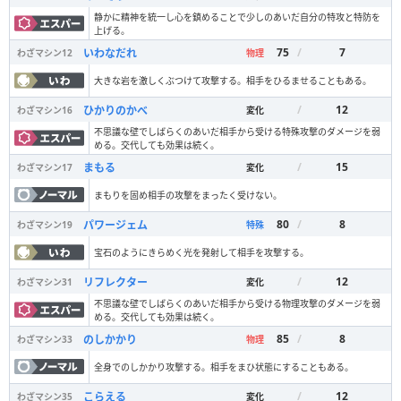
静かに精神を統一し心を鎮めることで少しのあいだ自分の特攻と特防を
上げる。
75
/
7
いわなだれ
わざマシン
12
物理
大きな岩を激しくぶつけて攻撃する。相手をひるませることもある。
/
12
ひかりのかべ
わざマシン
16
変化
不思議な壁でしばらくのあいだ相手から受ける特殊攻撃のダメージを弱
める。交代しても効果は続く。
/
15
まもる
わざマシン
17
変化
まもりを固め相手の攻撃をまったく受けない。
80
/
8
パワージェム
わざマシン
19
特殊
宝石のようにきらめく光を発射して相手を攻撃する。
/
12
リフレクター
わざマシン
31
変化
不思議な壁でしばらくのあいだ相手から受ける物理攻撃のダメージを弱
める。交代しても効果は続く。
85
/
8
のしかかり
わざマシン
33
物理
全身でのしかかり攻撃する。相手をまひ状態にすることもある。
/
12
こらえる
わざマシン
35
変化