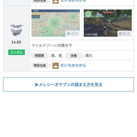
：
だいちのちから
特別な技
拡大
拡大
Lv.63
ワイルドゾーン20塔の下
ランダム
：昼、夜
：晴れ
時間帯
天候
：
だいちのちから
特別な技
▶︎メレシーオヤブンの捕まえ方を見る