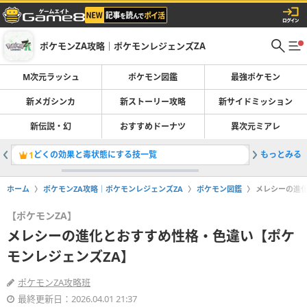
ポケモンZA攻略｜ポケモンレジェンズZA
M次元ラッシュ
ポケモン図鑑
最強ポケモン
新メガシンカ
新ストーリー攻略
新サイドミッション
新伝説・幻
おすすめドーナツ
異次元ミアレ
どくの効果と毒状態にする技一覧
もっとみる
1
2
ホーム
ポケモンZA攻略｜ポケモンレジェンズZA
ポケモン図鑑
メレシーの進
【ポケモンZA】
メレシーの進化とおすすめ性格・色違い【ポケ
モンレジェンズZA】
ポケモンZA攻略班
最終更新日：2026.04.01 21:37