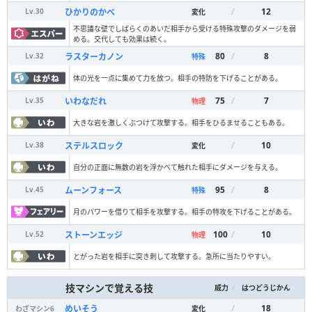
/
12
ひかりのかべ
Lv.
30
変化
不思議な壁でしばらくのあいだ相手から受ける特殊攻撃のダメージを弱
める。交代しても効果は続く。
80
/
8
ラスターカノン
Lv.
32
特殊
体の光を一点に集めて力を放つ。相手の特防を下げることがある。
75
/
7
いわなだれ
Lv.
35
物理
大きな岩を激しくぶつけて攻撃する。相手をひるませることもある。
/
10
ステルスロック
Lv.
38
変化
自分の正面に無数の岩を浮かべて触れた相手にダメージを与える。
95
/
8
ムーンフォース
Lv.
45
特殊
月のパワーを借りて相手を攻撃する。相手の特攻を下げることがある。
100
/
10
ストーンエッジ
Lv.
52
物理
とがった岩を相手に突き刺して攻撃する。急所に当たりやすい。
技マシンで覚える技
/
威力
はつどうじかん
/
18
めいそう
わざマシン
6
変化