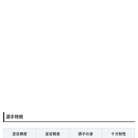
選手特徴
逆足頻度
逆足精度
調子の波
ケガ耐性