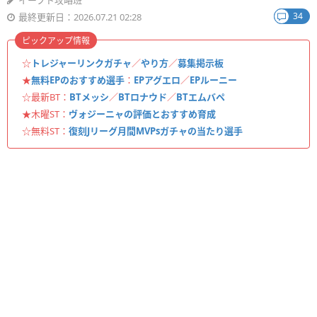
イーフト攻略班
34
最終更新日：2026.07.21 02:28
ピックアップ情報
☆
トレジャーリンクガチャ
／
やり方
／
募集掲示板
★
無料EPのおすすめ選手
：
EPアグエロ
／
EPルーニー
☆最新BT：
BTメッシ
／
BTロナウド
／
BTエムバペ
★木曜ST：
ヴォジーニャの評価とおすすめ育成
☆無料ST：
復刻Jリーグ月間MVPsガチャの当たり選手