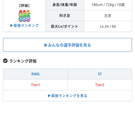
身長/体重/年齢
180cm / 72kg / 18歳
【
評価
】
利き足
左足
▶︎最強ランキング
最大Lv/ポイント
Lv.34 / 66
▶︎みんなの選手評価を見る
ランキング評価
RWG
ST
Tier1
Tier2
▶︎最強ランキングを見る