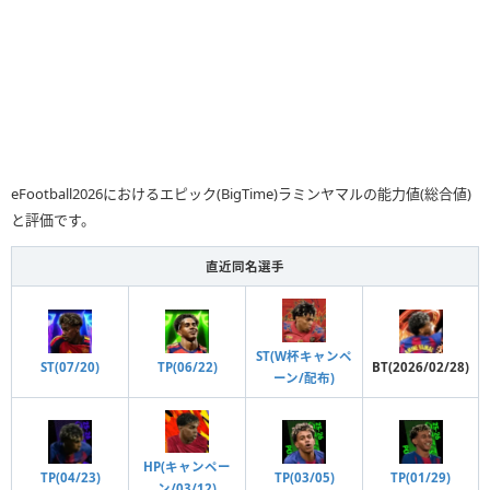
eFootball2026におけるエピック(BigTime)ラミンヤマルの能力値(総合値)
と評価です。
直近同名選手
ST(W杯キャンペ
ST(07/20)
TP(06/22)
BT(2026/02/28)
ーン/配布)
HP(キャンペー
TP(04/23)
TP(03/05)
TP(01/29)
ン/03/12)