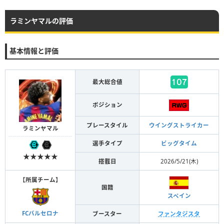
ラミンヤマルの評価
基本情報と評価
最大総合値
ポジション
プレースタイル
ウイングストライカー
ラミンヤマル
選手タイプ
ビッグタイム
★★★★★
搭載日
2026/5/21(木)
【
所属チーム
】
国籍
スペイン
FCバルセロナ
ブースター
ファンタジスタ