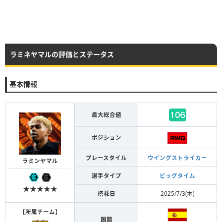
ラミネヤマルの評価とステータス
基本情報
最大総合値
ポジション
プレースタイル
ウイングストライカー
ラミンヤマル
選手タイプ
ビッグタイム
★★★★★
搭載日
2025/7/3(木)
【
所属チーム
】
国籍