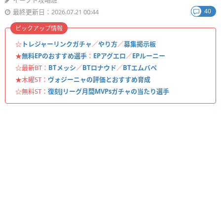
イーフト攻略班
40
最終更新日：2026.07.21 00:44
ピックアップ情報
☆
トレジャーリンクガチャ
／
やり方
／
募集掲示板
★
無料EPのおすすめ選手
：
EPアグエロ
／
EPルーニー
☆最新BT：
BTメッシ
／
BTロナウド
／
BTエムバペ
★木曜ST：
ヴォジーニャの評価とおすすめ育成
☆無料ST：
復刻Jリーグ月間MVPsガチャの当たり選手