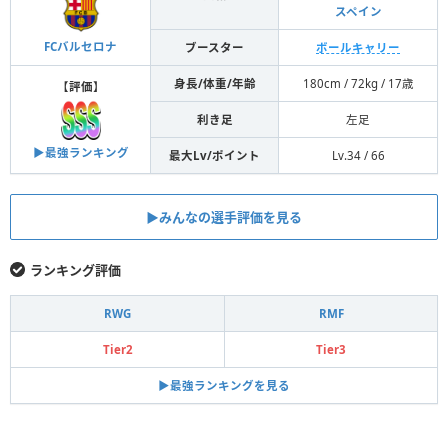
スペイン
FCバルセロナ
ブースター
ボールキャリー
身長/体重/年齢
180cm / 72kg / 17歳
【
評価
】
利き足
左足
▶︎最強ランキング
最大Lv/ポイント
Lv.34 / 66
▶︎みんなの選手評価を見る
ランキング評価
RWG
RMF
Tier2
Tier3
▶︎最強ランキングを見る