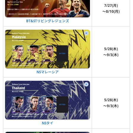
7/27(月)
〜8/10(月)
BT&STリビングレジェンズ
5/28(木)
〜9/3(木)
NSマレーシア
5/28(木)
〜9/3(木)
NSタイ