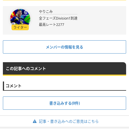
やりこみ
全フェーズDivision1到達
最高レート2277
ライター
メンバーの情報を見る
この記事へのコメント
コメント
書き込みする(0件)
記事・書き込みへのご意見はこちら