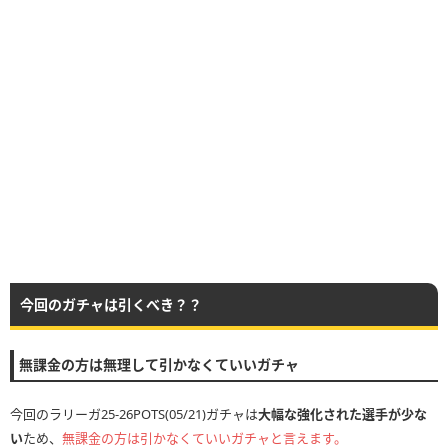
今回のガチャは引くべき？？
無課金の方は無理して引かなくていいガチャ
今回のラリーガ25-26POTS(05/21)ガチャは
大幅な強化された選手が少な
い
ため、
無課金の方は引かなくていいガチャと言えます。