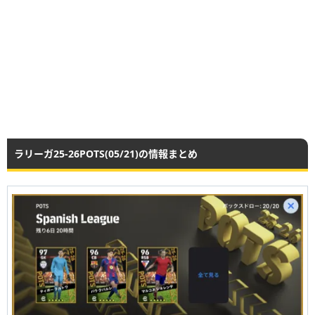
ラリーガ25-26POTS(05/21)の情報まとめ