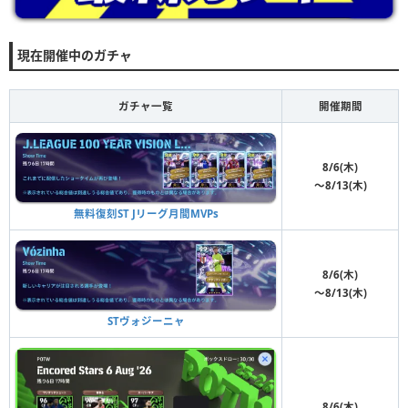
現在開催中のガチャ
ガチャ一覧
開催期間
8/6(木)
〜8/13(木)
無料復刻ST Jリーグ月間MVPs
8/6(木)
〜8/13(木)
STヴォジーニャ
8/6(木)