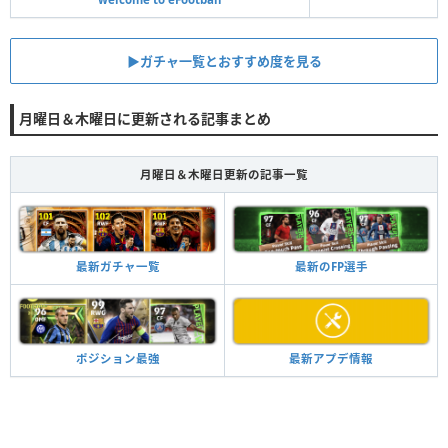
▶︎ガチャ一覧とおすすめ度を見る
月曜日＆木曜日に更新される記事まとめ
月曜日＆木曜日更新の記事一覧
最新のFP選手
最新ガチャ一覧
最新アプデ情報
ポジション最強