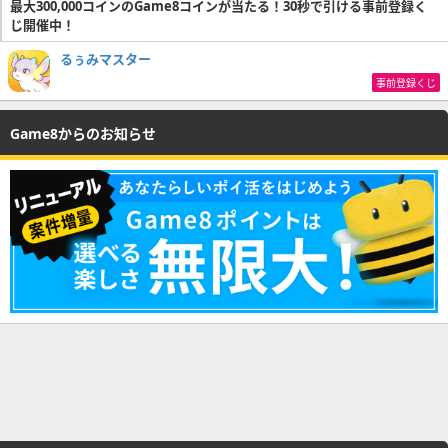
最大300,000コインのGame8コインが当たる！30秒で引ける事前登録く
じ開催中！
るぅみマスター
事前登録くじ
Game8からのお知らせ