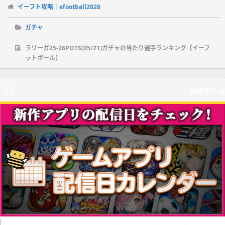
イーフト攻略｜efootball2026
ガチャ
ラリーガ25-26POTS(05/21)ガチャの当たり選手ランキング【イーフ
ットボール】
新作ゲーム