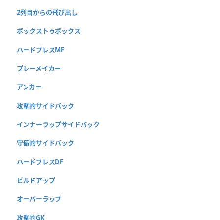
2列目からの飛び出し
ボックストゥボックス
ハードプレスMF
プレーメイカー
アンカー
攻撃的サイドバック
インナーラップサイドバック
守備的サイドバック
ハードプレスDF
ビルドアップ
オーバーラップ
攻撃的GK