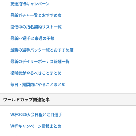
友達招待キャンペーン
最新ガチャ一覧とおすすめ度
開催中の指名契約リスト一覧
最新FP選手と来週の予想
最新の選手パック一覧とおすすめ度
最新のデイリーボーナス報酬一覧
復帰勢がやるべきことまとめ
毎日・期間内にやることまとめ
ワールドカップ関連記事
W杯2026大会日程と注目選手
W杯キャンペーン情報まとめ