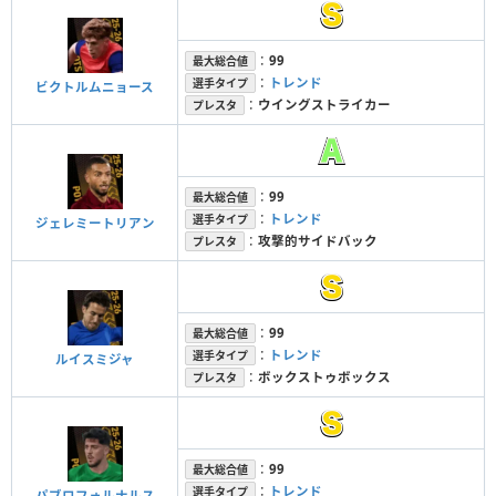
：
99
最大総合値
：
トレンド
選手タイプ
ビクトルムニョース
：
ウイングストライカー
プレスタ
：
99
最大総合値
：
トレンド
選手タイプ
ジェレミートリアン
：
攻撃的サイドバック
プレスタ
：
99
最大総合値
：
トレンド
選手タイプ
ルイスミジャ
：
ボックストゥボックス
プレスタ
：
99
最大総合値
：
トレンド
選手タイプ
パブロフォルナルス