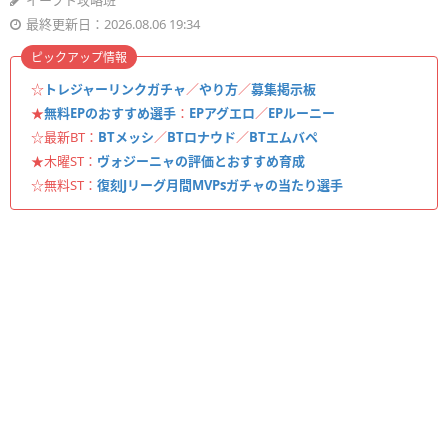
イーフト攻略班
最終更新日：2026.08.06 19:34
ピックアップ情報
☆
トレジャーリンクガチャ
／
やり方
／
募集掲示板
★
無料EPのおすすめ選手
：
EPアグエロ
／
EPルーニー
☆最新BT：
BTメッシ
／
BTロナウド
／
BTエムバペ
★木曜ST：
ヴォジーニャの評価とおすすめ育成
☆無料ST：
復刻Jリーグ月間MVPsガチャの当たり選手