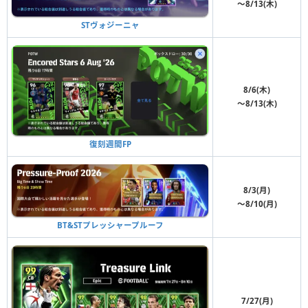
〜8/13(木)
STヴォジーニャ
8/6(木)
〜8/13(木)
復刻週間FP
8/3(月)
〜8/10(月)
BT&STプレッシャープルーフ
7/27(月)