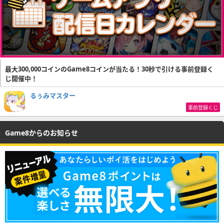
最大300,000コインのGame8コインが当たる！30秒で引ける事前登録く
じ開催中！
るぅみマスター
事前登録くじ
Game8からのお知らせ