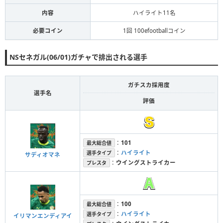
内容
ハイライト11名
必要コイン
1回 100efootballコイン
NSセネガル(06/01)ガチャで排出される選手
ガチスカ採用度
選手名
評価
：
101
最大総合値
：
ハイライト
選手タイプ
サディオマネ
：
ウイングストライカー
プレスタ
：
100
最大総合値
：
ハイライト
選手タイプ
イリマンエンディアイ