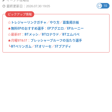
イーフト攻略班
10
最終更新日：2026.07.30 19:05
ピックアップ情報
☆
トレジャーリンクガチャ
／
やり方
／
募集掲示板
★
無料EPのおすすめ選手
：
EPアグエロ
／
EPルーニー
☆最新BT：
BTメッシ
／
BTロナウド
／
BTエムバペ
★月曜BT&ST：
プレッシャープルーフの当たり選手
┗
BTベリンガム
／
STオリーセ
／
STブアディ