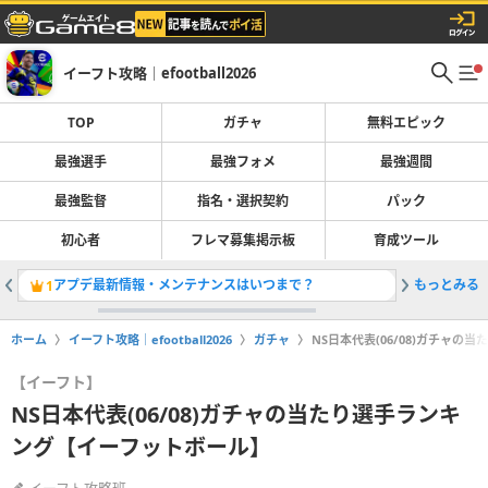
イーフト攻略｜efootball2026
TOP
ガチャ
無料エピック
最強選手
最強フォメ
最強週間
最強監督
指名・選択契約
パック
初心者
フレマ募集掲示板
育成ツール
アプデ最新情報・メンテナンスはいつまで？
もっとみる
ガチャ最
1
2
ホーム
イーフト攻略｜efootball2026
ガチャ
NS日本代表(06/08)ガチャ
【イーフト】
NS日本代表(06/08)ガチャの当たり選手ランキ
ング【イーフットボール】