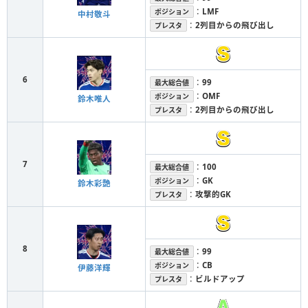
：
LMF
ポジション
中村敬斗
：
2列目からの飛び出し
プレスタ
6
：
99
最大総合値
：
OMF
ポジション
鈴木唯人
：
2列目からの飛び出し
プレスタ
7
：
100
最大総合値
：
GK
ポジション
鈴木彩艶
：
攻撃的GK
プレスタ
8
：
99
最大総合値
：
CB
ポジション
伊藤洋輝
：
ビルドアップ
プレスタ