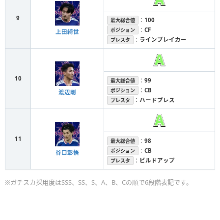
9
：
100
最大総合値
：
CF
ポジション
上田綺世
：
ラインブレイカー
プレスタ
10
：
99
最大総合値
：
CB
ポジション
渡辺剛
：
ハードプレス
プレスタ
11
：
98
最大総合値
：
CB
ポジション
谷口彰悟
：
ビルドアップ
プレスタ
※ガチスカ採用度はSSS、SS、S、A、B、Cの順で6段階表記です。