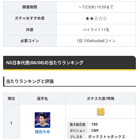
開催期間
〜7/23(木) 10:59まで
★★☆☆☆
ガチャおすすめ度
内容
ハイライト11名
必要コイン
1回 100efootballコイン
NS日本代表(06/08)の当たりランキング
当たりランキングと評価
順位
選手名
ガチスカ度/特徴
1
：
100
最大総合値
：
CMF
ポジション
鎌田大地
：
ボックストゥボックス
プレスタ