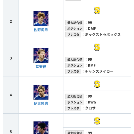
2
：
99
最大総合値
：
DMF
ポジション
佐野海舟
：
ボックストゥボックス
プレスタ
3
：
99
最大総合値
：
RMF
ポジション
堂安律
：
チャンスメイカー
プレスタ
4
：
99
最大総合値
：
RWG
ポジション
伊東純也
：
クロサー
プレスタ
5
：
99
最大総合値