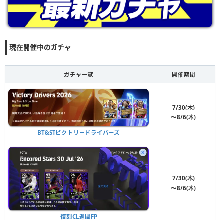
現在開催中のガチャ
ガチャ一覧
開催期間
7/30(木)
〜8/6(木)
BT&STビクトリードライバーズ
7/30(木)
〜8/6(木)
復刻CL週間FP