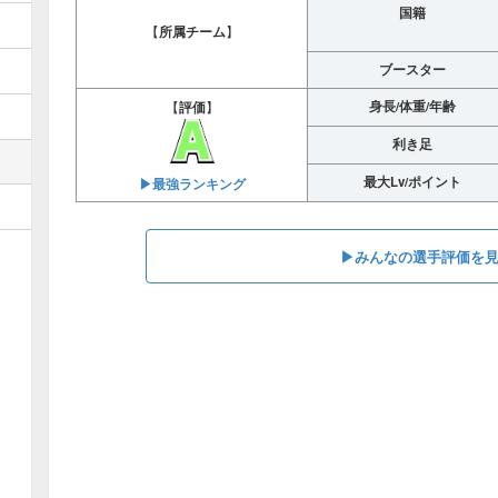
国籍
【
所属チーム
】
ブースター
身長/体重/年齢
【
評価
】
利き足
最大Lv/ポイント
▶︎最強ランキング
▶︎みんなの選手評価を