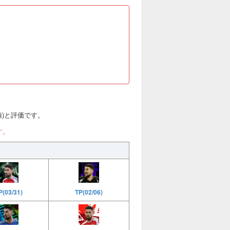
合値)と評価です。
す。
(03/31)
TP(02/06)