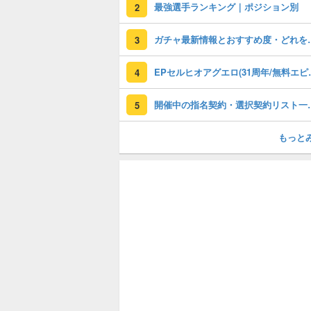
最強選手ランキング｜ポジション別
2
ガチャ最新情報と
3
EPセルヒオアグエロ(3
4
開催中の指名契約・選
5
もっと