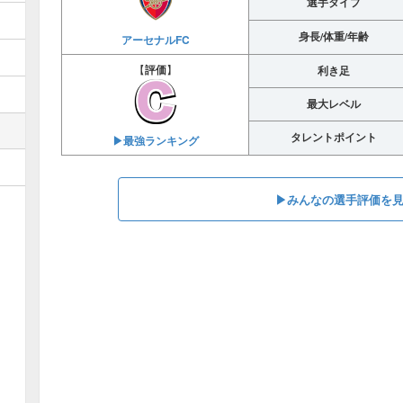
選手タイプ
身長/体重/年齢
アーセナルFC
【
評価
】
利き足
最大レベル
タレントポイント
▶︎最強ランキング
▶︎みんなの選手評価を