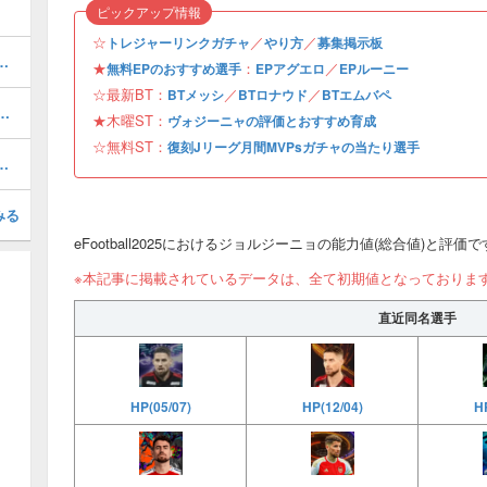
ピックアップ情報
☆
／
／
トレジャーリンクガチャ
やり方
募集掲示板
おすすめ度・どれを引くべき？
★
：
／
無料EPのおすすめ選手
EPアグエロ
EPルーニー
☆最新BT：
／
／
BTメッシ
BTロナウド
BTエムバペ
1周年/無料エピック)の評価とおすすめ育成・スキル追加
★木曜ST：
ヴォジーニャの評価とおすすめ育成
☆無料ST：
復刻Jリーグ月間MVPsガチャの当たり選手
択契約リスト一覧とおすすめ獲得選手
みる
eFootball2025におけるジョルジーニョの能力値(総合値)と評価
※本記事に掲載されているデータは、全て初期値となっておりま
直近同名選手
HP
HP(05/07)
HP(12/04)