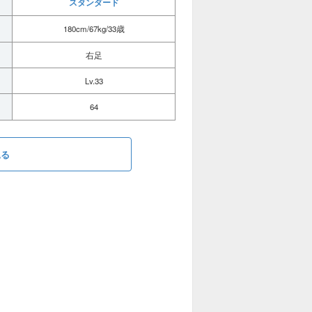
スタンダード
180cm/67kg/33歳
右足
Lv.33
64
見る