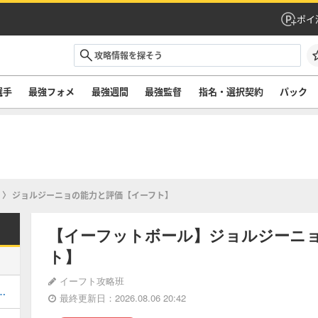
ポイ
選手
最強フォメ
最強週間
最強監督
指名・選択契約
パック
ジョルジーニョの能力と評価【イーフト】
【イーフットボール】ジョルジーニ
ト】
イーフト攻略班
ルのおすすめ選択(当たり)選手ランキングと引き方
最終更新日：2026.08.06 20:42