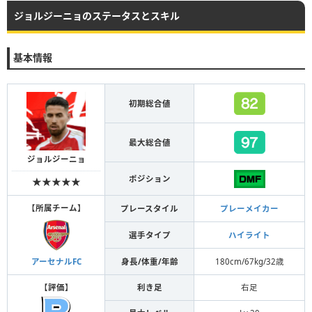
ジョルジーニョのステータスとスキル
基本情報
初期総合値
最大総合値
ジョルジーニョ
ポジション
★★★★★
【
所属チーム
】
プレースタイル
プレーメイカー
選手タイプ
ハイライト
身長/体重/年齢
180cm/67kg/32歳
アーセナルFC
【
評価
】
利き足
右足