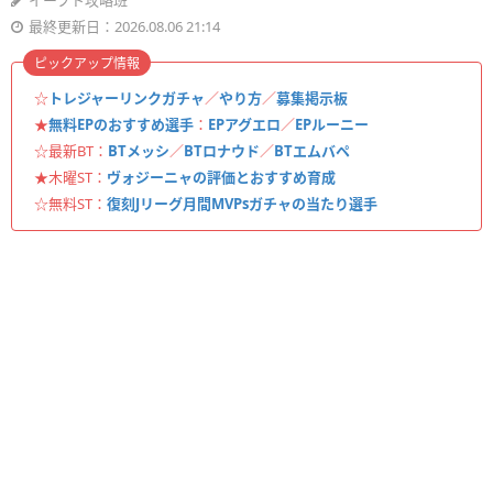
イーフト攻略班
最終更新日：2026.08.06 21:14
ピックアップ情報
☆
トレジャーリンクガチャ
／
やり方
／
募集掲示板
★
無料EPのおすすめ選手
：
EPアグエロ
／
EPルーニー
☆最新BT：
BTメッシ
／
BTロナウド
／
BTエムバペ
★木曜ST：
ヴォジーニャの評価とおすすめ育成
☆無料ST：
復刻Jリーグ月間MVPsガチャの当たり選手