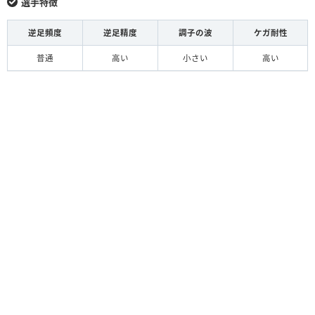
選手特徴
逆足頻度
逆足精度
調子の波
ケガ耐性
普通
高い
小さい
高い