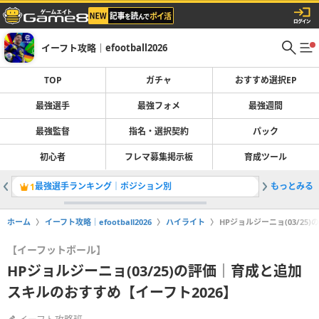
イーフト攻略｜efootball2026
TOP
ガチャ
おすすめ選択EP
最強選手
最強フォメ
最強週間
最強監督
指名・選択契約
パック
初心者
フレマ募集掲示板
育成ツール
最強選手ランキング｜ポジション別
もっとみる
ガチャ最
1
2
ホーム
イーフト攻略｜efootball2026
ハイライト
HPジョルジーニョ(03/2
【イーフットボール】
HPジョルジーニョ(03/25)の評価｜育成と追加
スキルのおすすめ【イーフト2026】