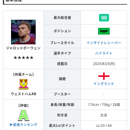
最大総合値
ポジション
プレースタイル
インサイドレシーバー
ジャロッドボーウェン
選手タイプ
ハイライト
★★★★★
搭載日
2025/8/25(月)
【
所属チーム
】
国籍
イングランド
ウェストハムRB
ブースター
-
身長/体重/年齢
174cm / 70kg / 28歳
【
評価
】
利き足
左足
▶︎最強ランキング
最大Lv/ポイント
Lv.33 / 64