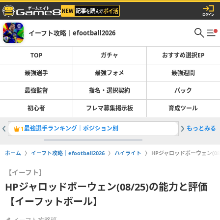
イーフト攻略｜efootball2026
TOP
ガチャ
おすすめ選択EP
最強選手
最強フォメ
最強週間
最強監督
指名・選択契約
パック
初心者
フレマ募集掲示板
育成ツール
最強選手ランキング｜ポジション別
もっとみる
1
2
ホーム
イーフト攻略｜efootball2026
ハイライト
HPジャロッドボーウェン(0
【イーフト】
HPジャロッドボーウェン(08/25)の能力と評価
【イーフットボール】