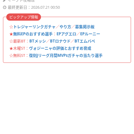
イーフト攻略班
最終更新日：2026.07.21 00:50
ピックアップ情報
☆
トレジャーリンクガチャ
／
やり方
／
募集掲示板
★
無料EPのおすすめ選手
：
EPアグエロ
／
EPルーニー
☆最新BT：
BTメッシ
／
BTロナウド
／
BTエムバペ
★木曜ST：
ヴォジーニャの評価とおすすめ育成
☆無料ST：
復刻Jリーグ月間MVPsガチャの当たり選手