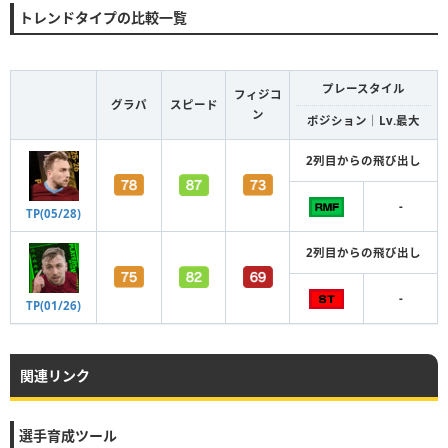
トレンドタイプの比較一覧
プレースタイル
フィジコ
グラパ
スピード
ン
ポジション｜Lv.最大
2列目からの飛び出し
-
TP(05/28)
2列目からの飛び出し
-
TP(01/26)
関連リンク
選手育成ツール