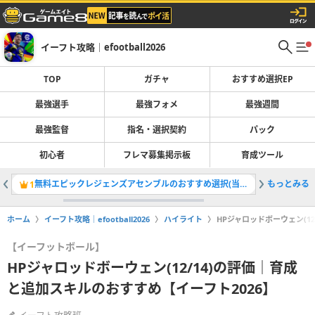
イーフト攻略｜efootball2026
TOP
ガチャ
おすすめ選択EP
最強選手
最強フォメ
最強週間
最強監督
指名・選択契約
パック
初心者
フレマ募集掲示板
育成ツール
無料エピックレジェンズアセンブルのおすすめ選択(当たり)選手ランキングと引き方
もっとみる
ガチャ最
1
2
ホーム
イーフト攻略｜efootball2026
ハイライト
HPジャロッドボーウェン(1
【イーフットボール】
HPジャロッドボーウェン(12/14)の評価｜育成
と追加スキルのおすすめ【イーフト2026】