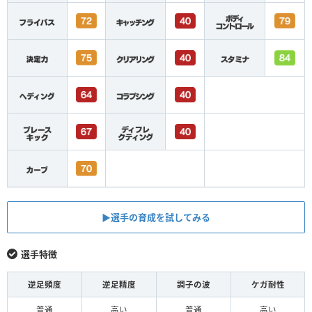
▶︎選手の育成を試してみる
選手特徴
逆足頻度
逆足精度
調子の波
ケガ耐性
普通
高い
普通
高い