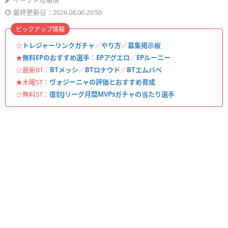
イーフト攻略班
最終更新日：2026.08.06 20:50
ピックアップ情報
☆
トレジャーリンクガチャ
／
やり方
／
募集掲示板
★
無料EPのおすすめ選手
：
EPアグエロ
／
EPルーニー
☆最新BT：
BTメッシ
／
BTロナウド
／
BTエムバペ
★木曜ST：
ヴォジーニャの評価とおすすめ育成
☆無料ST：
復刻Jリーグ月間MVPsガチャの当たり選手