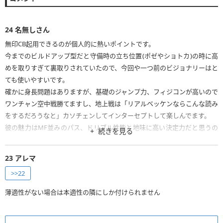
24
名無しさん
無印CB起用できるのが個人的に熱いポイントです。
今までのビルドアップ型だと守備時の立ち位置(ポゼやショトカ)の時に高
めを取りすぎて裏取りされていたので、今回や一つ前のビジョナリーはと
ても使いやすいです。
確かに身長問題はありますが、基礎のジャンプ力、フィジコンが高いので
ワンチャン空中戦勝てますし、地上戦は「リアルベッケンならこんな読み
をするだろうなと」カソチェンしてインターセプトして楽しんでます。
彼の魅力はMF並みのパス、ドリブル性能と地味に高い決定力だと思うの
続きを見る
で、パスゴーでオーバーラップさせて攻撃の起点にして使うのが良いと感
じます。
23
アレマ
後は個人的に相手にクライフがいたらマッチアップするように対面にお
>>22
いて擬似74西ドイツワールドカップ出来るので最高にエモいです。
薄適性がない場合は本適性の隣にしか付けられません