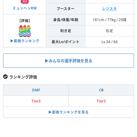
ミュンヘンRW
ブースター
レジスタ
身長/体重/年齢
181cm / 77kg / 29歳
【
評価
】
利き足
右足
▶︎最強ランキング
最大Lv/ポイント
Lv.34 / 66
▶︎みんなの選手評価を見る
ランキング評価
DMF
CB
Tier3
Tier3
▶︎最強ランキングを見る