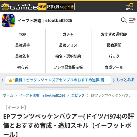
イーフト攻略｜efootball2026
TOP
ガチャ
おすすめ選択EP
最強選手
最強フォメ
最強週間
最強監督
指名・選択契約
パック
初心者
フレマ募集掲示板
育成ツール
無料エピックレジェンズアセンブルのおすすめ選択(当たり)選手ランキングと引き方
もっとみる
最強選手
1
2
ホーム
イーフト攻略｜efootball2026
エピック
EPフランツベッケンバウアー(
【イーフト】
EPフランツベッケンバウアー(ドイツ/1974)の評
価とおすすめ育成・追加スキル【イーフットボ
ール】