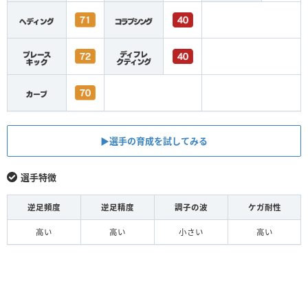
▶︎選手の育成を試してみる
選手特徴
逆足頻度
逆足精度
調子の波
ケガ耐性
高い
高い
小さい
高い