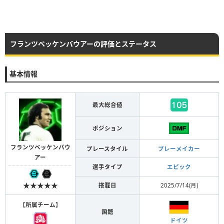
フランツベッケンバウアーの評価とステータス
基本情報
最大総合値
ポジション
フランツベッケンバウ
プレースタイル
プレーメイカー
アー
選手タイプ
エピック
★★★★★
搭載日
2025/7/14(月)
【
所属チーム
】
国籍
ドイツ