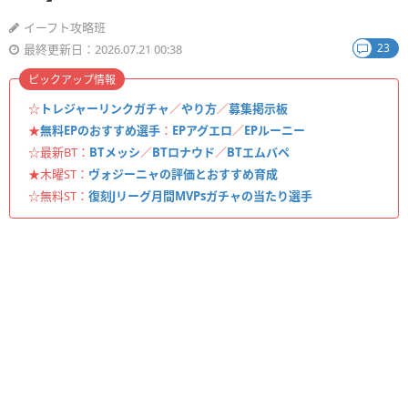
イーフト攻略班
23
最終更新日：2026.07.21 00:38
ピックアップ情報
☆
トレジャーリンクガチャ
／
やり方
／
募集掲示板
★
無料EPのおすすめ選手
：
EPアグエロ
／
EPルーニー
☆最新BT：
BTメッシ
／
BTロナウド
／
BTエムバペ
★木曜ST：
ヴォジーニャの評価とおすすめ育成
☆無料ST：
復刻Jリーグ月間MVPsガチャの当たり選手