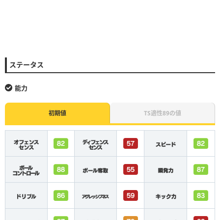
ステータス
能力
初期値
TS適性89の値