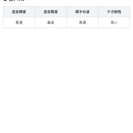
逆足頻度
逆足精度
調子の波
ケガ耐性
普通
最高
普通
低い