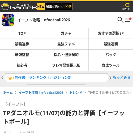
イーフト攻略｜efootball2026
TOP
ガチャ
おすすめ選択EP
最強選手
最強フォメ
最強週間
最強監督
指名・選択契約
パック
初心者
フレマ募集掲示板
育成ツール
最強選手ランキング｜ポジション別
もっとみる
ガチャ最
1
2
ホーム
イーフト攻略｜efootball2026
トレンド
TPダニオルモ(11/07)の能
【イーフト】
TPダニオルモ(11/07)の能力と評価【イーフッ
トボール】