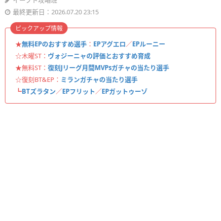
イーフト攻略班
最終更新日：2026.07.20 23:15
ピックアップ情報
★
無料EPのおすすめ選手
：
EPアグエロ
／
EPルーニー
☆木曜ST：
ヴォジーニャの評価とおすすめ育成
★無料ST：
復刻Jリーグ月間MVPsガチャの当たり選手
☆復刻BT&EP：
ミランガチャの当たり選手
┗
BTズラタン
／
EPフリット
／
EPガットゥーゾ