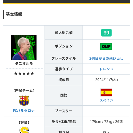
基本情報
最大総合値
ポジション
プレースタイル
2列目からの飛び出し
ダニオルモ
選手タイプ
トレンド
★★★★★
搭載日
2024/11/7(木)
【
所属チーム
】
国籍
スペイン
FCバルセロナ
ブースター
-
身長/体重/年齢
179cm / 72kg / 26歳
【
評価
】
利き足
右足