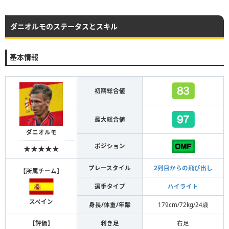
ダニオルモのステータスとスキル
基本情報
初期総合値
最大総合値
ダニオルモ
ポジション
★★★★★
プレースタイル
2列目からの飛び出し
【
所属チーム
】
選手タイプ
ハイライト
スペイン
身長/体重/年齢
179cm/72kg/24歳
【
評価
】
利き足
右足