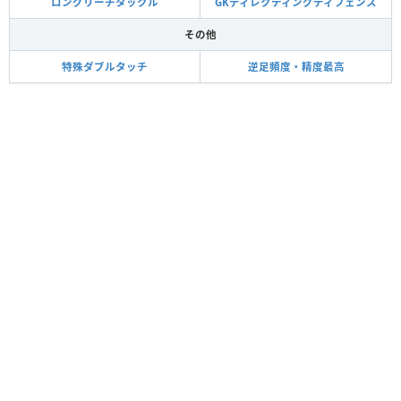
ロングリーチタックル
GKディレクティングディフェンス
その他
特殊ダブルタッチ
逆足頻度・精度最高