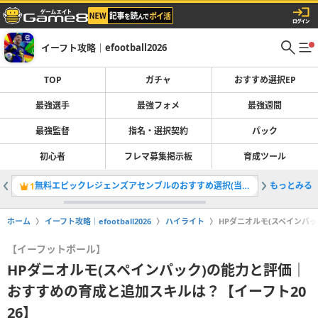
イーフト攻略｜efootball2026
TOP
ガチャ
おすすめ選択EP
最強選手
最強フォメ
最強週間
最強監督
指名・選択契約
パック
初心者
フレマ募集掲示板
育成ツール
無料エピックレジェンズアセンブルのおすすめ選択(当たり)選手ランキングと引き方
もっとみる
最強選手
1
2
ホーム
イーフト攻略｜efootball2026
ハイライト
HPダニオルモ(スペインパ
【イーフットボール】
HPダニオルモ(スペインパック)の能力と評価｜
おすすめの育成と追加スキルは？【イーフト20
26】