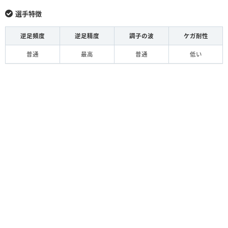
選手特徴
逆足頻度
逆足精度
調子の波
ケガ耐性
普通
最高
普通
低い