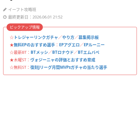
イーフト攻略班
最終更新日：2026.06.01 21:52
ピックアップ情報
☆
トレジャーリンクガチャ
／
やり方
／
募集掲示板
★
無料EPのおすすめ選手
：
EPアグエロ
／
EPルーニー
☆最新BT：
BTメッシ
／
BTロナウド
／
BTエムバペ
★木曜ST：
ヴォジーニャの評価とおすすめ育成
☆無料ST：
復刻Jリーグ月間MVPsガチャの当たり選手