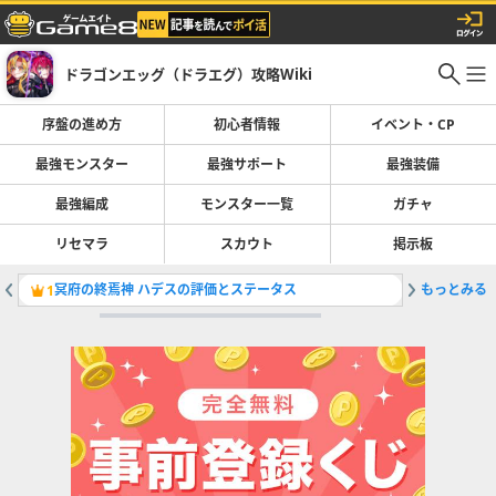
ドラゴンエッグ（ドラエグ）攻略Wiki
序盤の進め方
初心者情報
イベント・CP
最強モンスター
最強サポート
最強装備
最強編成
モンスター一覧
ガチャ
リセマラ
スカウト
掲示板
冥府の終焉神 ハデスの評価とステータス
もっとみる
真・幻双
1
2