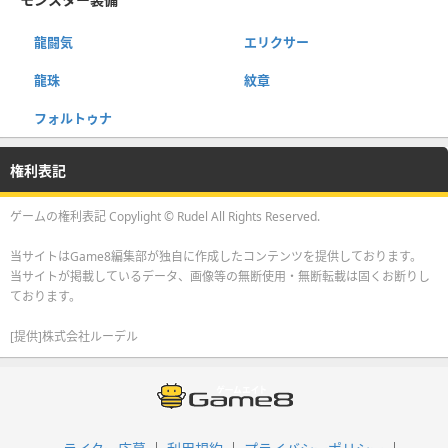
龍闘気
エリクサー
龍珠
紋章
フォルトゥナ
権利表記
ゲームの権利表記 Copylight © Rudel All Rights Reserved.
当サイトはGame8編集部が独自に作成したコンテンツを提供しております。
当サイトが掲載しているデータ、画像等の無断使用・無断転載は固くお断りし
ております。
[提供]株式会社ルーデル