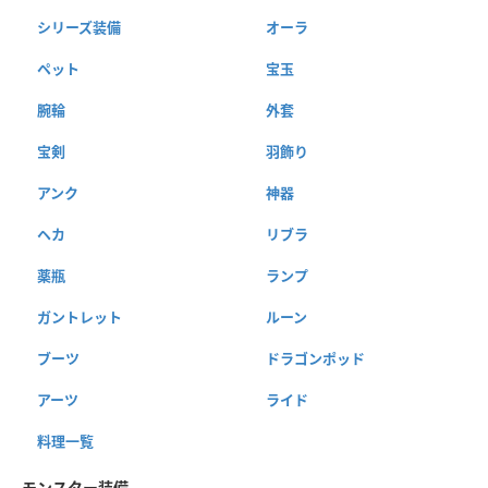
シリーズ装備
オーラ
ペット
宝玉
腕輪
外套
宝剣
羽飾り
アンク
神器
ヘカ
リブラ
薬瓶
ランプ
ガントレット
ルーン
ブーツ
ドラゴンポッド
アーツ
ライド
料理一覧
モンスター装備