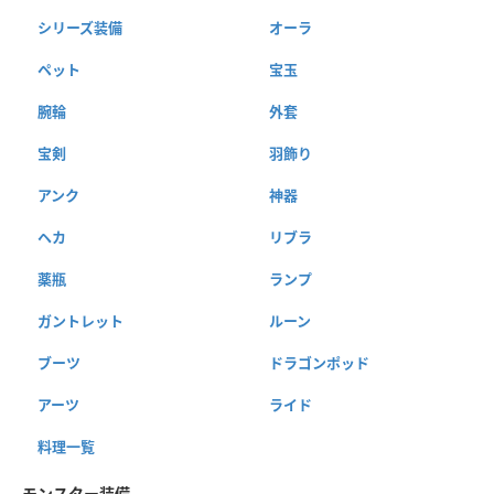
シリーズ装備
オーラ
ペット
宝玉
腕輪
外套
宝剣
羽飾り
アンク
神器
ヘカ
リブラ
薬瓶
ランプ
ガントレット
ルーン
ブーツ
ドラゴンポッド
アーツ
ライド
料理一覧
モンスター装備