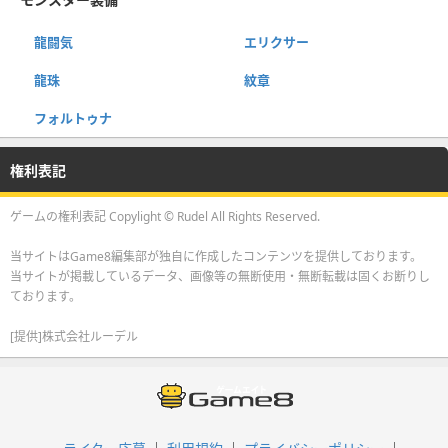
龍闘気
エリクサー
龍珠
紋章
フォルトゥナ
権利表記
ゲームの権利表記 Copylight © Rudel All Rights Reserved.
当サイトはGame8編集部が独自に作成したコンテンツを提供しております。
当サイトが掲載しているデータ、画像等の無断使用・無断転載は固くお断りし
ております。
[提供]株式会社ルーデル