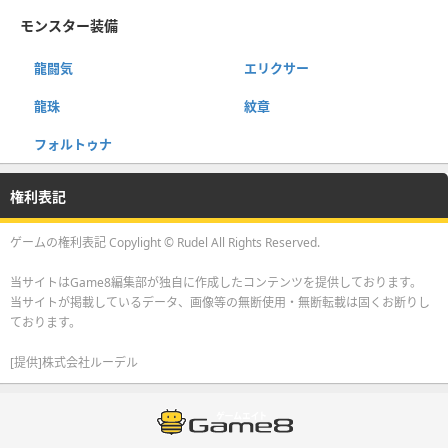
モンスター装備
龍闘気
エリクサー
龍珠
紋章
フォルトゥナ
権利表記
ゲームの権利表記 Copylight © Rudel All Rights Reserved.
当サイトはGame8編集部が独自に作成したコンテンツを提供しております。
当サイトが掲載しているデータ、画像等の無断使用・無断転載は固くお断りし
ております。
[提供]株式会社ルーデル