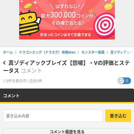
ホーム
ドラゴンエッグ（ドラエグ）攻略Wiki
モンスター装備
真ゾディアック
真ゾディアックブレイズ【怨嗟】・Ⅴの評価とステ
ータス
コメント
0
1-0件を表示中 / 合計0件
コメント
書き込む
コメント履歴を見る