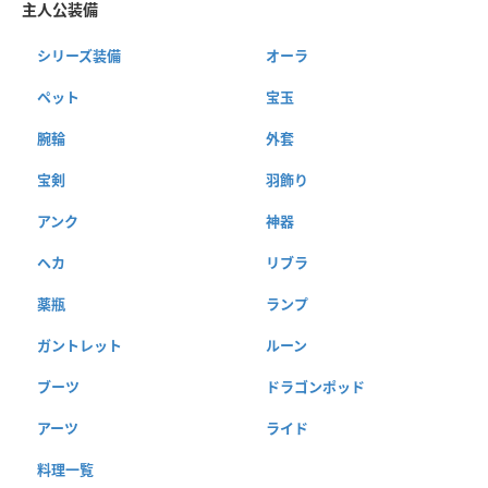
主人公装備
シリーズ装備
オーラ
ペット
宝玉
腕輪
外套
宝剣
羽飾り
アンク
神器
ヘカ
リブラ
薬瓶
ランプ
ガントレット
ルーン
ブーツ
ドラゴンポッド
アーツ
ライド
料理一覧