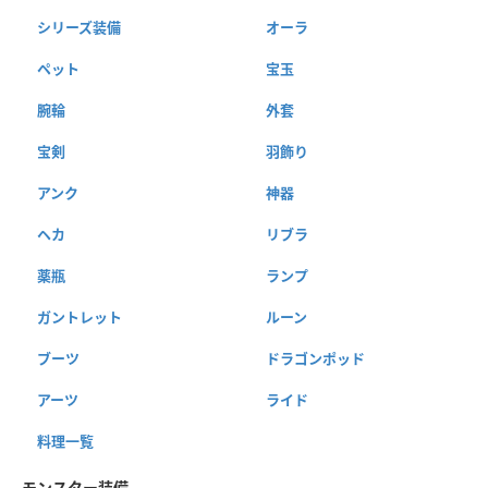
シリーズ装備
オーラ
ペット
宝玉
腕輪
外套
宝剣
羽飾り
アンク
神器
ヘカ
リブラ
薬瓶
ランプ
ガントレット
ルーン
ブーツ
ドラゴンポッド
アーツ
ライド
料理一覧
モンスター装備