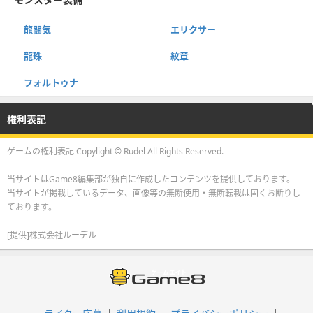
龍闘気
エリクサー
龍珠
紋章
フォルトゥナ
権利表記
ゲームの権利表記 Copylight © Rudel All Rights Reserved.
当サイトはGame8編集部が独自に作成したコンテンツを提供しております。
当サイトが掲載しているデータ、画像等の無断使用・無断転載は固くお断りし
ております。
[提供]株式会社ルーデル