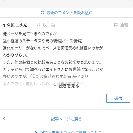
最新のコメントを読み込む
1
名無しさん
7年以上前
通報
他ページを見ても思うのですが
途中経過のステータスや元の装備(ベース装備)
進化のツリーがないのでベースを何個集めれば良いのかが
わかりづらい。
また、他の装備との比較もあるとなお親切かと思います。
ガチャから出て調べるとエイトさんにお世話になることが
多いのですが、｢最新装備｣｢迷わず装備｣等とあり
喜んで強化・進化しはじめ、ふと再確認すると
続きを見る
半年前のページのまま未更新とか笑えます。
返信
記事ページに戻る
記事・書き込みへのご意見はこちら