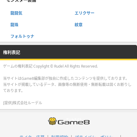
龍闘気
エリクサー
龍珠
紋章
フォルトゥナ
権利表記
ゲームの権利表記 Copylight © Rudel All Rights Reserved.
当サイトはGame8編集部が独自に作成したコンテンツを提供しております。
当サイトが掲載しているデータ、画像等の無断使用・無断転載は固くお断りし
ております。
[提供]株式会社ルーデル