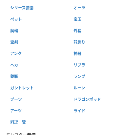
シリーズ装備
オーラ
ペット
宝玉
腕輪
外套
宝剣
羽飾り
アンク
神器
ヘカ
リブラ
薬瓶
ランプ
ガントレット
ルーン
ブーツ
ドラゴンポッド
アーツ
ライド
料理一覧
モンスター装備