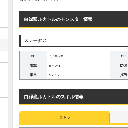
白緑龍ルカトルのモンスター情報
ステータス
HP
SP
7,539,760
攻撃
防御
520,241
素早
技巧
559,153
白緑龍ルカトルのスキル情報
スキル