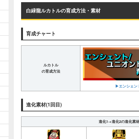
白緑龍ルカトルの育成方法・素材
育成チャート
ルカトル
の育成方法
▶エンシェン
進化素材(1回目)
進化1→進化2の進化素