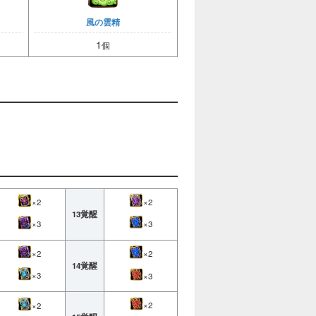
風の雲精
1
個
×2
×2
13覚醒
×3
×3
×2
×2
14覚醒
×3
×3
×2
×2