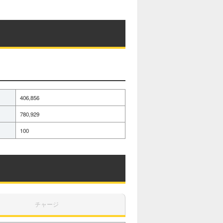
406,856
780,929
100
チャージ