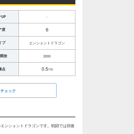
UP
-
6
ア度
イプ
エンシェントドラゴン
開放
2000
0.5
価点
/10
をチェック
つエンシェントドラゴンです。戦闘では回復