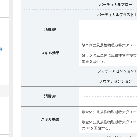
バーティカルアローⅠ
バーティカルブラスト
消費SP
敵単体に風属性物理超特大ダメー
解
スキル効果
敵ランダム単体に風属性物理極大
撃を３回行う。
フェザーアセンション
ノヴァアセンションⅠ
消費SP
敵全体に風属性物理超特大ダメー
スキル効果
敵全体に風属性物理超特大ダメー
のHPを回復する。