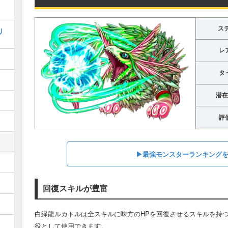
ステ
リ
レ
タ
潜在
評
▶︎最強モンスターランキング
回復スキルが豊富
白緑龍ルカトルは全スキルに味方のHPを回復させるスキルを持
役として使用できます。