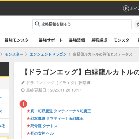
ポイ
最強モンスター
最強サポート
最強装備
最強編成
モンスター一
モンスター
エンシェントドラゴン
白緑龍ルカトルの評価とステータス
【ドラゴンエッグ】白緑龍ルカトル
ドラゴンエッグ（ドラエグ）攻略班
最終更新日：2025.11.20 18:17
要と報酬｜ギルドバッチの集め方
★
ス
真・幻双魔道 タマティーナ＆幻魔王
★
幻双魔道 タマティーナ＆幻魔王
みる
★
死骨龍 タナトス
★
死の女神 ヘル