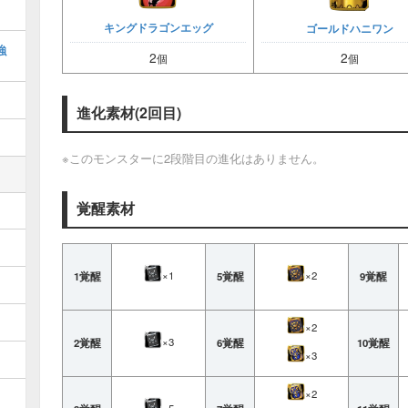
キングドラゴンエッグ
ゴールドハニワン
強
2
2
個
個
進化素材(2回目)
※このモンスターに2段階目の進化はありません。
覚醒素材
×1
×2
1覚醒
5覚醒
9覚醒
×2
×3
2覚醒
6覚醒
10覚醒
×3
×2