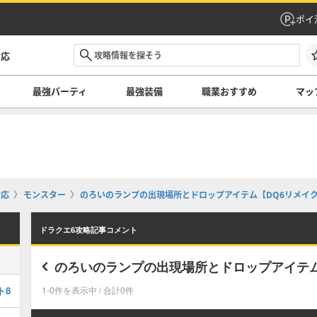
ポイ
対応
最強パーティ
最強装備
職業おすすめ
マッ
対応
モンスター
のろいのランプの出現場所とドロップアイテム【DQ6リメイ
ドラクエ6攻略記事コメント
のろいのランプの出現場所とドロップアイテム
ト8
1-0件を表示中 / 合計0件