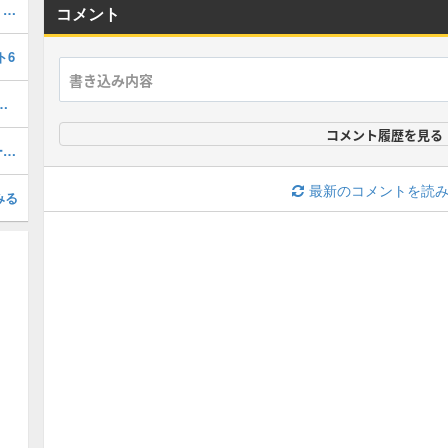
ライフコッド(下)〜不思議な洞窟攻略｜チャート9
コメント
ト6
ークボルト攻略｜チャート5
コメント履歴を見る
レイドック(下)〜月鏡の塔攻略｜チャート3
最新のコメントを読
みる