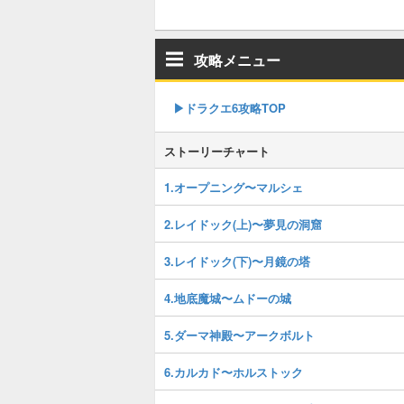
攻略メニュー
▶︎ドラクエ6攻略TOP
ストーリーチャート
1.オープニング〜マルシェ
2.レイドック(上)〜夢見の洞窟
3.レイドック(下)〜月鏡の塔
4.地底魔城〜ムドーの城
5.ダーマ神殿〜アークボルト
6.カルカド〜ホルストック