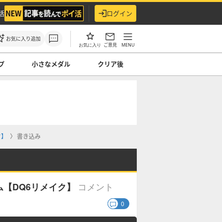
活
ログイン
お気に入り追加
ご意見
MENU
お気に入り
プ
小さなメダル
クリア後
ク】
書き込み
コメント
【DQ6リメイク】
0