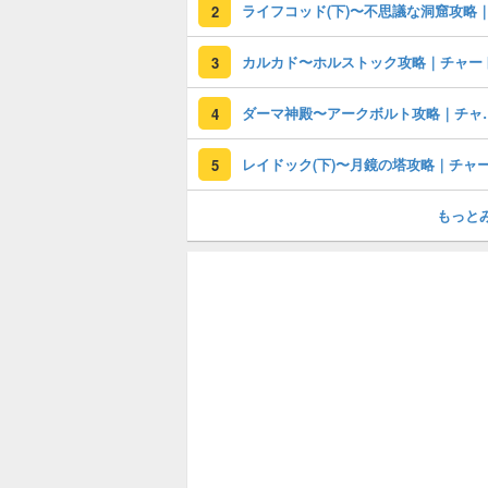
2
カルカド〜ホルストック攻略｜チャー
3
ダーマ神殿〜ア
4
5
もっと