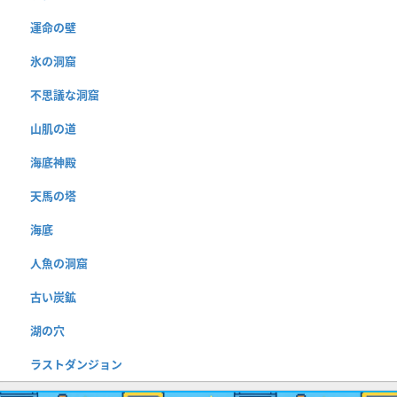
運命の壁
氷の洞窟
不思議な洞窟
山肌の道
海底神殿
天馬の塔
海底
人魚の洞窟
古い炭鉱
湖の穴
ラストダンジョン