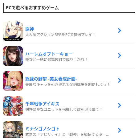
PCで遊べるおすすめゲーム
原神
大人気アクションRPGをPCで快適プレイ！
ハーレムオブトーキョー
美女と一緒に歌舞伎町で成り上がれ！
総裁の野望 -美女養成計画-
美麗なキャラを引き連れて金融戦争を制覇しよう！
千年戦争アイギス
個性豊かなユニットを指揮して敵を迎え撃て！
ミナシゴノシゴト
武器の『アビリティ』と『戦神』を駆使するターン制コマンドバトルRPG！