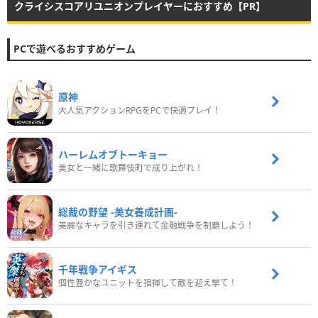
クライシスコアリユニオンプレイヤーにおすすめ【PR】
PCで遊べるおすすめゲーム
原神
大人気アクションRPGをPCで快適プレイ！
ハーレムオブトーキョー
美女と一緒に歌舞伎町で成り上がれ！
総裁の野望 -美女養成計画-
美麗なキャラを引き連れて金融戦争を制覇しよう！
千年戦争アイギス
個性豊かなユニットを指揮して敵を迎え撃て！