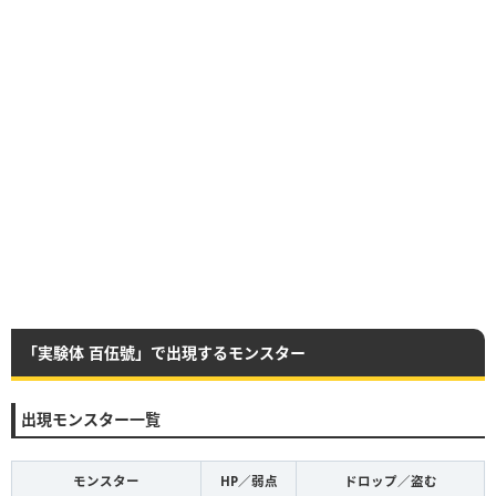
「実験体 百伍號」で出現するモンスター
出現モンスター一覧
モンスター
HP／弱点
ドロップ／盗む