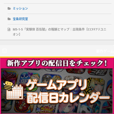
ミッション
宝条研究室
M5-1-5「実験体 百伍號」の報酬とマップ｜出現条件【CCFF7リユニ
オン】
新作ゲーム