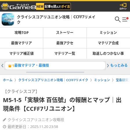
クライシスコアリユニオン攻略｜CCFF7リメイ
ク
攻略TOP
ストーリー
ミッション
最強マテリア
最強アクセ
マテリア合成
マテリア補正値
マテリア一覧
取返しのつかない事
最強マテリア・最強技
もっとみる
マテリア
1
2
ホーム
クライシスコアリユニオン攻略｜CCFF7リメイク
ミッション
宝条研究
【クライシスコア】
M5-1-5「実験体 百伍號」の報酬とマップ｜出
現条件【CCFF7リユニオン】
クライシスコアリユニオン攻略班
最終更新日：2025.11.20 23:58