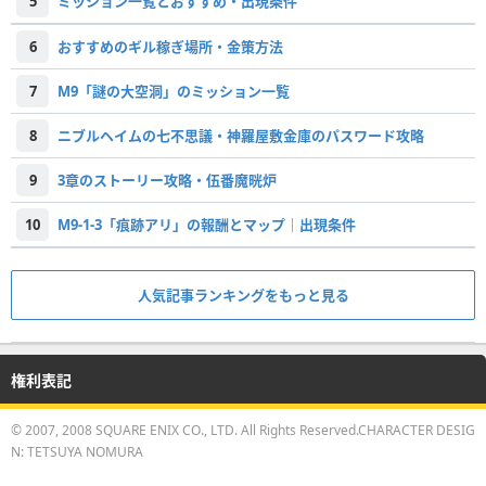
5
ミッション一覧とおすすめ・出現条件
6
おすすめのギル稼ぎ場所・金策方法
7
M9「謎の大空洞」のミッション一覧
8
ニブルヘイムの七不思議・神羅屋敷金庫のパスワード攻略
9
3章のストーリー攻略・伍番魔晄炉
10
M9-1-3「痕跡アリ」の報酬とマップ｜出現条件
人気記事ランキングをもっと見る
権利表記
© 2007, 2008 SQUARE ENIX CO., LTD. All Rights Reserved.CHARACTER DESIG
N: TETSUYA NOMURA