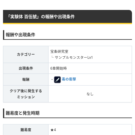
「実験体 百伍號」の報酬や出現条件
報酬や出現条件
宝条研究室
カテゴリー
└ サンプルモンスターLv1
出現条件
6章開始時
・
毒の衝撃
報酬
クリア後に発生する
なし
ミッション
難易度と発生時期
難易度
★4