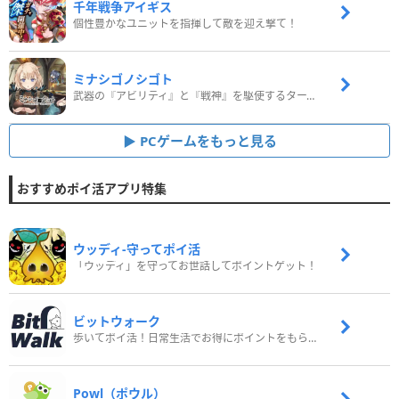
千年戦争アイギス
個性豊かなユニットを指揮して敵を迎え撃て！
ミナシゴノシゴト
武器の『アビリティ』と『戦神』を駆使するターン制コマンドバトルRPG！
PCゲームをもっと見る
おすすめポイ活アプリ特集
ウッディ‐守ってポイ活
「ウッディ」を守ってお世話してポイントゲット！
ビットウォーク
歩いてポイ活！日常生活でお得にポイントをもらおう
Powl（ポウル）