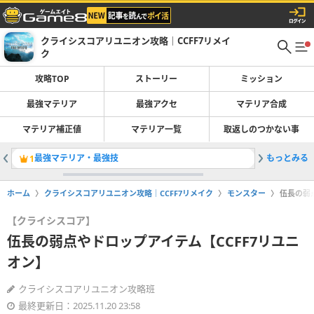
クライシスコアリユニオン攻略｜CCFF7リメイ
ク
攻略TOP
ストーリー
ミッション
最強マテリア
最強アクセ
マテリア合成
マテリア補正値
マテリア一覧
取返しのつかない事
最強マテリア・最強技
もっとみる
リメイク
1
2
ホーム
クライシスコアリユニオン攻略｜CCFF7リメイク
モンスター
伍長の弱
【クライシスコア】
伍長の弱点やドロップアイテム【CCFF7リユニ
オン】
クライシスコアリユニオン攻略班
最終更新日：2025.11.20 23:58