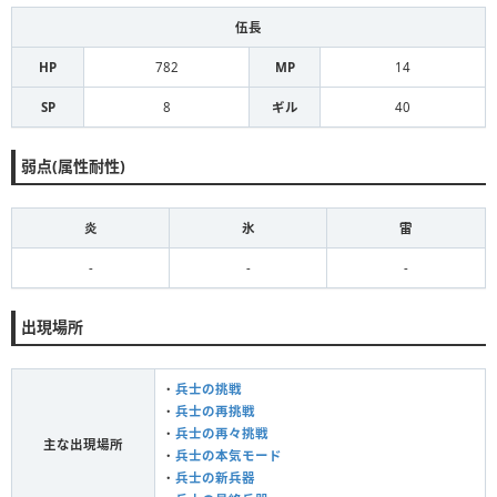
伍長
HP
782
MP
14
SP
8
ギル
40
弱点(属性耐性)
炎
氷
雷
-
-
-
出現場所
・
兵士の挑戦
・
兵士の再挑戦
・
兵士の再々挑戦
主な出現場所
・
兵士の本気モード
・
兵士の新兵器