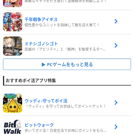
美麗なキャラを引き連れて金融戦争を制覇しよう！
千年戦争アイギス
個性豊かなユニットを指揮して敵を迎え撃て！
ミナシゴノシゴト
武器の『アビリティ』と『戦神』を駆使するターン制コマンドバトルRPG！
PCゲームをもっと見る
おすすめポイ活アプリ特集
ウッディ‐守ってポイ活
「ウッディ」を守ってお世話してポイントゲット！
ビットウォーク
歩いてポイ活！日常生活でお得にポイントをもらおう