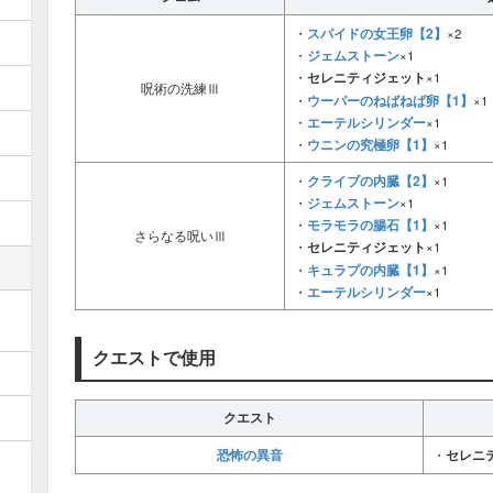
スパイドの女王卵【2】
・
×2
ジェムストーン
・
×1
・
セレニティジェット
×1
呪術の洗練Ⅲ
ウーパーのねばねば卵【1】
・
×1
エーテルシリンダー
・
×1
ウニンの究極卵【1】
・
×1
クライブの内臓【2】
・
×1
ジェムストーン
・
×1
モラモラの腸石【1】
・
×1
さらなる呪いⅢ
・
セレニティジェット
×1
キュラプの内臓【1】
・
×1
エーテルシリンダー
・
×1
クエストで使用
クエスト
恐怖の異音
・
セレニ