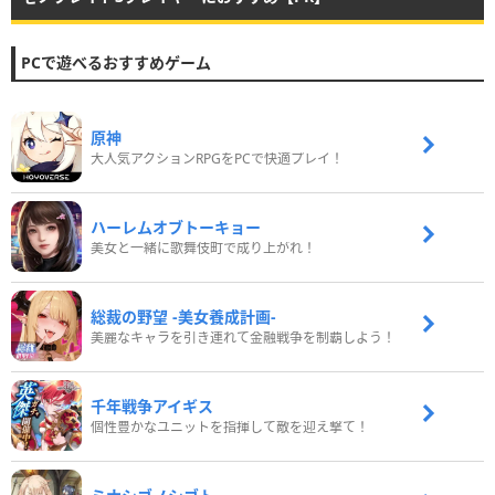
PCで遊べるおすすめゲーム
原神
大人気アクションRPGをPCで快適プレイ！
ハーレムオブトーキョー
美女と一緒に歌舞伎町で成り上がれ！
総裁の野望 -美女養成計画-
美麗なキャラを引き連れて金融戦争を制覇しよう！
千年戦争アイギス
個性豊かなユニットを指揮して敵を迎え撃て！