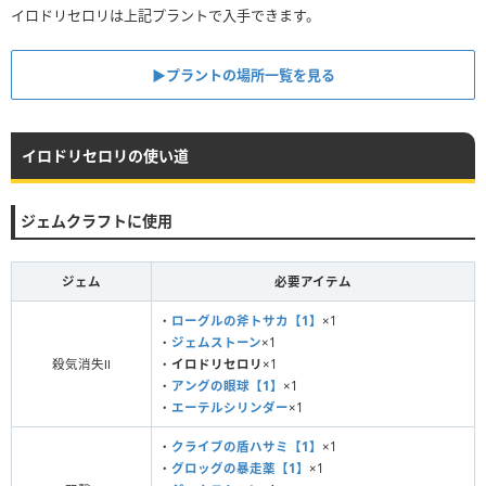
イロドリセロリは上記プラントで入手できます。
▶︎プラントの場所一覧を見る
イロドリセロリの使い道
ジェムクラフトに使用
ジェム
必要アイテム
・
ローグルの斧トサカ【1】
×1
・
ジェムストーン
×1
殺気消失Ⅱ
・
イロドリセロリ
×1
・
アングの眼球【1】
×1
・
エーテルシリンダー
×1
・
クライブの盾ハサミ【1】
×1
・
グロッグの暴走薬【1】
×1