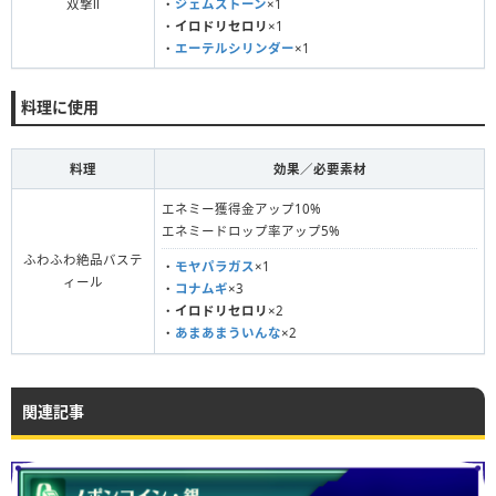
双撃Ⅱ
・
ジェムストーン
×1
・
イロドリセロリ
×1
・
エーテルシリンダー
×1
料理に使用
料理
効果／必要素材
エネミー獲得金アップ10%
エネミードロップ率アップ5%
ふわふわ絶品バステ
・
モヤパラガス
×1
ィール
・
コナムギ
×3
・
イロドリセロリ
×2
・
あまあまういんな
×2
関連記事