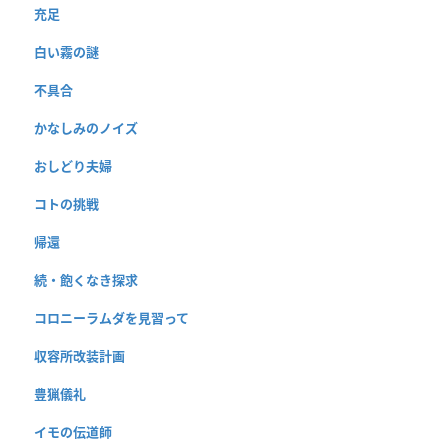
充足
白い霧の謎
不具合
かなしみのノイズ
おしどり夫婦
コトの挑戦
帰還
続・飽くなき探求
コロニーラムダを見習って
収容所改装計画
豊猟儀礼
イモの伝道師