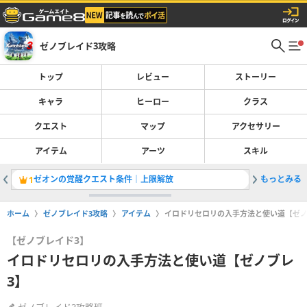
ゼノブレイド3攻略
トップ
レビュー
ストーリー
キャラ
ヒーロー
クラス
クエスト
マップ
アクセサリー
アイテム
アーツ
スキル
ゼオンの覚醒クエスト条件｜上限解放
もっとみる
サイドス
1
2
ホーム
ゼノブレイド3攻略
アイテム
イロドリセロリの入手方法と使い道【ゼノ
【ゼノブレイド3】
イロドリセロリの入手方法と使い道【ゼノブレ
3】