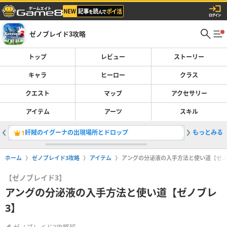
ゼノブレイド3攻略
トップ
レビュー
ストーリー
キャラ
ヒーロー
クラス
クエスト
マップ
アクセサリー
アイテム
アーツ
スキル
奸賊のイグーナの出現場所とドロップ
もっとみる
マーリン
1
2
ホーム
ゼノブレイド3攻略
アイテム
アングの分泌液の入手方法と使い道【ゼノ
【ゼノブレイド3】
アングの分泌液の入手方法と使い道【ゼノブレ
3】