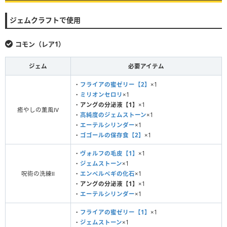
ジェムクラフトで使用
コモン（レア1）
ジェム
必要アイテム
・
フライアの蜜ゼリー【2】
×1
・
ミリオンセロリ
×1
・
アングの分泌液【1】
×1
癒やしの薫風Ⅳ
・
高純度のジェムストーン
×1
・
エーテルシリンダー
×1
・
ゴゴールの保存食【2】
×1
・
ヴォルフの毛皮【1】
×1
・
ジェムストーン
×1
呪術の洗練Ⅱ
・
エンペルペギの化石
×1
・
アングの分泌液【1】
×1
・
エーテルシリンダー
×1
・
フライアの蜜ゼリー【1】
×1
・
ジェムストーン
×1