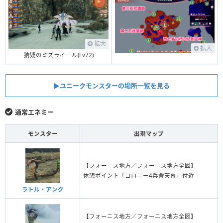
拡大
拡大
猜疑のミズライール(Lv72)
▶︎ユニークモンスターの場所一覧を見る
通常エネミー
モンスター
出現マップ
【フォーニス地方／フォーニス地方全図】
休憩ポイント「コロニー4兵舎天幕」付近
ラトル・アング
【フォーニス地方／フォーニス地方全図】