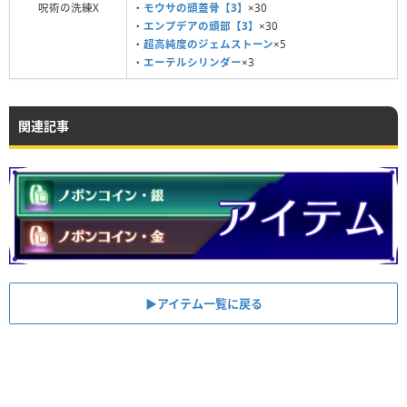
呪術の洗練X
・
モウサの頭蓋骨【3】
×30
・
エンプデアの頭部【3】
×30
・
超高純度のジェムストーン
×5
・
エーテルシリンダー
×3
関連記事
▶︎アイテム一覧に戻る