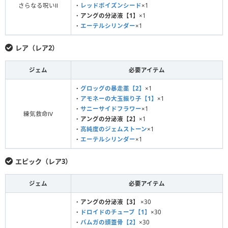
さらなる呪いⅡ
・
レッドポイズンシード
×1
・
アングの分泌液【1】
×1
・
エーテルシリンダー
×1
レア（レア2）
ジェム
必要アイテム
・
グロッグの暴走薬【2】
×1
・
アモネーの大玉振り子【1】
×1
・
サニーサイドフラワー
×1
練気救命Ⅳ
・
アングの分泌液【2】
×1
・
高純度のジェムストーン
×1
・
エーテルシリンダー
×1
エピック（レア3）
ジェム
必要アイテム
・
アングの分泌液【3】
×30
・
ドロイドのチューブ【1】
×30
・
バムガの頭蓋骨【2】
×30