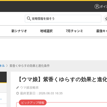
ポイ
新シナリオ
地域選択
7月チャンミ
最強キ
キル
紫香くゆらすの効果と進化条件
【ウマ娘】紫香くゆらすの効果と進
ウマ娘攻略班
最終更新日：2026.08.03 16:35
」の攻略と育成立ち回り・ラーメンシナリオ
ピックアップ情報