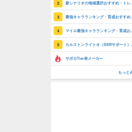
新シナリオの地
2
最強キャララン
3
マイル最強キャラ
4
カルストンライトオ
5
サポカTier表メーカー
もっと