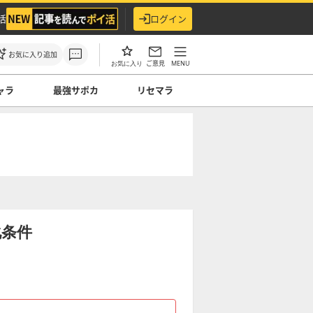
活
ログイン
お気に入り追加
ご意見
MENU
お気に入り
ャラ
最強サポカ
リセマラ
化条件