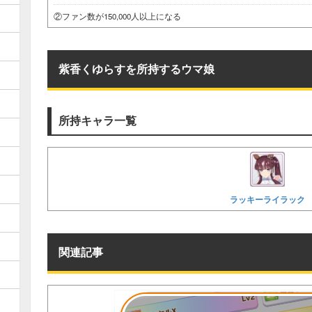
②ファン数が150,000人以上になる
紫香くゆらすを所持するウマ娘
所持キャラ一覧
ラッキーライラック
関連記事