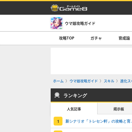
ウマ娘攻略ガイド
攻略TOP
ガチャ
育成論
ホーム
ウマ娘攻略ガイド
スキル
進化ス
ランキング
人気記事
掲示板
新シナリオ「トレセン軒
1