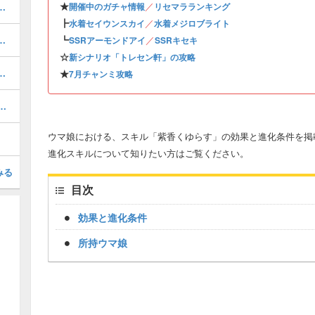
★
／
域選択おすすめ・トレセン軒
開催中のガチャ情報
リセマラランキング
┣
／
水着セイウンスカイ
水着メジロブライト
キング・育成おすすめウマ娘
┗
／
SSRアーモンドアイ
SSRキセキ
☆
新シナリオ「トレセン軒」の攻略
ランキング・育成おすすめウマ娘
★
7月チャンミ攻略
（SSRサポート）の評価とスキル・引くべき？
ウマ娘における、スキル「紫香くゆらす」の効果と進化条件を掲
進化スキルについて知りたい方はご覧ください。
みる
目次
効果と進化条件
所持ウマ娘