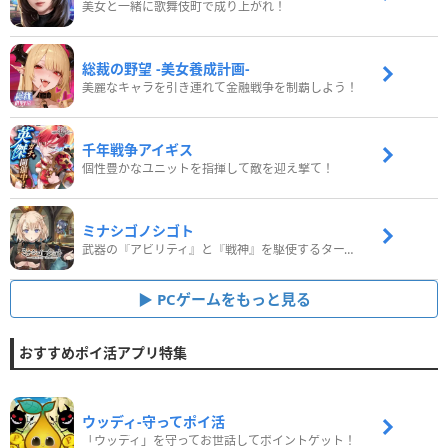
美女と一緒に歌舞伎町で成り上がれ！
総裁の野望 -美女養成計画-
美麗なキャラを引き連れて金融戦争を制覇しよう！
千年戦争アイギス
個性豊かなユニットを指揮して敵を迎え撃て！
ミナシゴノシゴト
武器の『アビリティ』と『戦神』を駆使するターン制コマンドバトルRPG！
PCゲームをもっと見る
おすすめポイ活アプリ特集
ウッディ‐守ってポイ活
「ウッディ」を守ってお世話してポイントゲット！