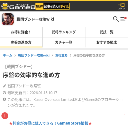
戦国ブシドー攻略wiki
お得に課金！
武将ランキング
武技一覧
序盤の進め方
ガチャ一覧
おすすめ編成
ホーム
戦国ブシドー攻略wiki
お役立ち
序盤の効率的な進め方
【戦国ブシドー】
序盤の効率的な進め方
戦国ブシドー攻略班
最終更新日：2026.01.15 10:17
この記事には、Kaiser Overseas LimitedおよびGame8のプロモーショ
ンが含まれます。
★
判金がお得に購入できる！Game8 Store情報
★