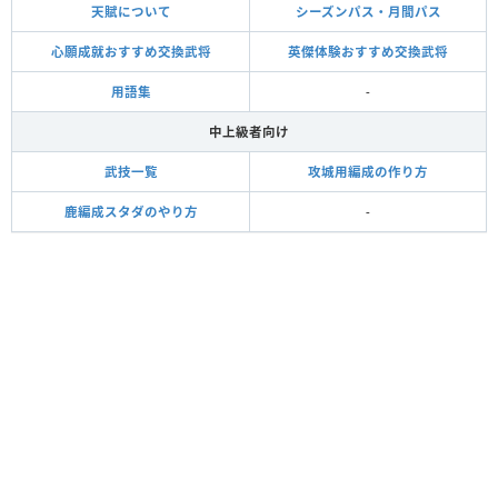
天賦について
シーズンパス・月間パス
心願成就おすすめ交換武将
英傑体験おすすめ交換武将
用語集
-
中上級者向け
武技一覧
攻城用編成の作り方
鹿編成スタダのやり方
-