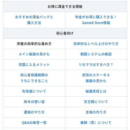
お得に課金できる情報
おすすめの課金パックと
判金がお得に購入できる！
購入方法
Game8 Store情報
初心者向け
序盤の効率的な進め方
効率的なレベル上げのやり方
メイン画面の見かた
戦闘システムの解説
同盟に入るメリット
リセマラはするべき？
初心者保護期間の
武将のステータス
うちにできること
画面の見かた
先攻値について
秘蔵武技とは
政令の使い道
天王戦について
遷城のやり方
支城の作り方
Q&Aの解答一覧
乗騎（馬）について