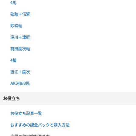
4馬
勘助＋信繁
妙玖軸
滝川＋津軽
前田慶次軸
4槍
直江＋慶次
AK河田3馬
お役立ち
お役立ち記事一覧
おすすめの課金パックと購入方法