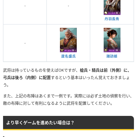
-
-
丹羽長秀
-
蘆名盛氏
諏訪姫
武将は持っているものを使えばOKですが、
槍兵・騎兵は前（外側）に、
弓兵は後ろ（内側）に配置
するという基本はいったん覚えておきましょ
う。
また、上記の布陣はあくまで一例です。実際には必ず土地の偵察を行い、
敵の布陣に対して有利になるように武将を配置してください。
より早くゲームを進めたい場合は？