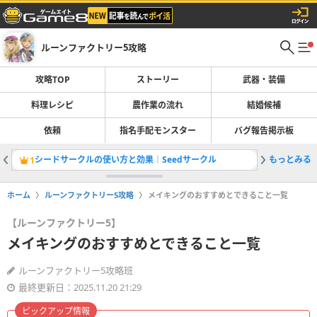
ルーンファクトリー5攻略
攻略TOP
ストーリー
武器・装備
料理レシピ
農作業の流れ
結婚候補
依頼
指名手配モンスター
バグ報告掲示板
シードサークルの使い方と効果｜Seedサークル
もっとみる
クリア後
1
2
ホーム
ルーンファクトリー5攻略
メイキングのおすすめとできること一覧
【ルーンファクトリー5】
メイキングのおすすめとできること一覧
ルーンファクトリー5攻略班
最終更新日：2025.11.20 21:29
ピックアップ情報