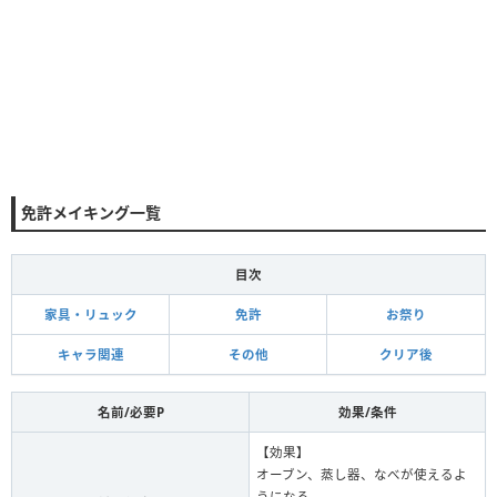
免許メイキング一覧
目次
家具・リュック
免許
お祭り
キャラ関連
その他
クリア後
名前/必要P
効果/条件
【効果】
オーブン、蒸し器、なべが使えるよ
うになる