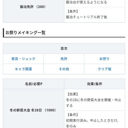
鍛冶台が使えるようになる
鍛冶免許 （200）
【条件】
鍛冶チュートリアル終了後
お祭りメイキング一覧
目次
家具・リュック
免許
お祭り
キャラ関連
その他
クリア後
名前/必要P
効果/条件
【効果】
冬の28に冬の野菜大会を開催・中止
する
冬の野菜大会 冬28日 （1000）
【条件】
初期実行済み。中止したときだけ、
冬のみ