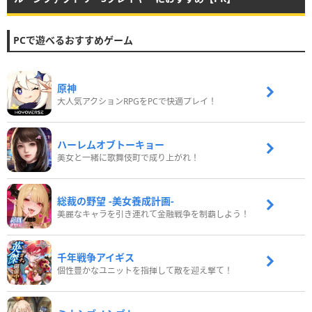
PCで遊べるおすすめゲーム
原神
大人気アクションRPGをPCで快適プレイ！
ハーレムオブトーキョー
美女と一緒に歌舞伎町で成り上がれ！
総裁の野望 -美女養成計画-
美麗なキャラを引き連れて金融戦争を制覇しよう！
千年戦争アイギス
個性豊かなユニットを指揮して敵を迎え撃て！