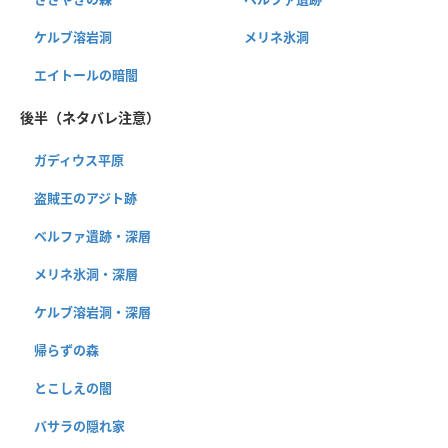
ケルブ溶岩洞
メリネ氷洞
エイトールの暗闇
後半（ネタバレ注意）
ガディウス平原
盗賊王のアジト跡
ベルファ遺跡・深層
メリネ氷洞・深層
ケルブ溶岩洞・深層
帰らずの森
とこしえの闇
バサラの隠れ家