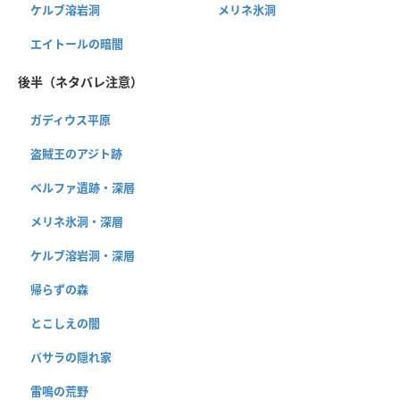
ケルブ溶岩洞
メリネ氷洞
エイトールの暗闇
後半（ネタバレ注意）
ガディウス平原
盗賊王のアジト跡
ベルファ遺跡・深層
メリネ氷洞・深層
ケルブ溶岩洞・深層
帰らずの森
とこしえの闇
バサラの隠れ家
雷鳴の荒野