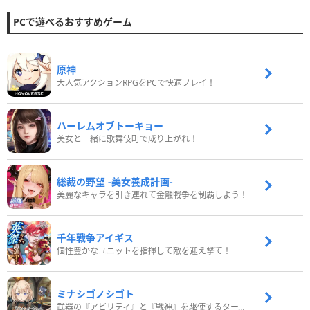
PCで遊べるおすすめゲーム
原神
大人気アクションRPGをPCで快適プレイ！
ハーレムオブトーキョー
美女と一緒に歌舞伎町で成り上がれ！
総裁の野望 -美女養成計画-
美麗なキャラを引き連れて金融戦争を制覇しよう！
千年戦争アイギス
個性豊かなユニットを指揮して敵を迎え撃て！
ミナシゴノシゴト
武器の『アビリティ』と『戦神』を駆使するターン制コマンドバトルRPG！