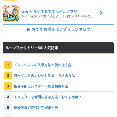
えみぅ 歩いて育ててポイ活アプリ
ペットを育ってポイ活しよう！可愛くやりがいがある新感覚アプリ
おすすめポイ活アプリランキング
ルーンファクトリー5の人気記事
1
ドクニジマスの入手方法と使い道｜魚
2
ヨーグルトのレシピと効果｜らくのう品
3
指名手配モンスター一覧と捕獲方法
4
モンスターを仲間にする方法｜おすすめは？
5
結婚候補の花嫁と花婿まとめ