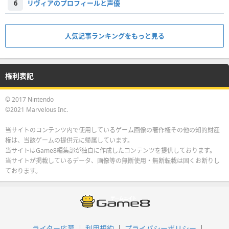
6
リヴィアのプロフィールと声優
人気記事ランキングをもっと見る
権利表記
© 2017 Nintendo
©2021 Marvelous Inc.
当サイトのコンテンツ内で使用しているゲーム画像の著作権その他の知的財産
権は、当該ゲームの提供元に帰属しています。
当サイトはGame8編集部が独自に作成したコンテンツを提供しております。
当サイトが掲載しているデータ、画像等の無断使用・無断転載は固くお断りし
ております。
ライター応募
利用規約
プライバシーポリシー