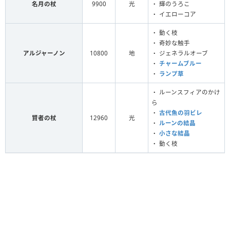
名月の杖
9900
光
・ 輝のうろこ
・ イエローコア
・ 動く枝
・ 奇妙な触手
アルジャーノン
10800
地
・ ジェネラルオーブ
・
チャームブルー
・
ランプ草
・ ルーンスフィアのかけ
ら
・
古代魚の羽ビレ
賢者の杖
12960
光
・
ルーンの結晶
・
小さな結晶
・ 動く枝