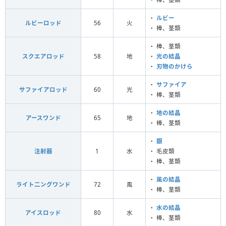
・
ルビー
ルビーロッド
56
火
・ 棒、茎類
・ 棒、茎類
スクエアロッド
58
地
・
光の結晶
・
刃物のかけら
・
サファイア
サファイアロッド
60
光
・ 棒、茎類
・
地の結晶
アースワンド
65
地
・ 棒、茎類
・
銀
注射器
1
水
・ 毛皮類
・ 棒、茎類
・
風の結晶
ライト二ングワンド
72
風
・ 棒、茎類
・
水の結晶
アイスロッド
80
水
・ 棒、茎類