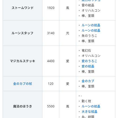
・ 雷の結晶
ストームワンド
1920
風
・ オリハルコン
・ 棒、茎類
・
ルーンの結晶
・
ルーンの結晶
ルーンスタッフ
3140
光
・ 朱のうろこ
・ 棒、茎類
・ 竜幻石
・ オリハルコン
マジカルステッキ
4400
愛
・
愛のうろこ
・
愛の結晶
・ 棒、茎類
・
金のカブ
金のカブの杖
120
愛
・ 棒、茎類
・-
・ 動く枝
魔法のほうき
5500
風
・
ルーンの結晶
・
大きな結晶
・ 糸、紐類