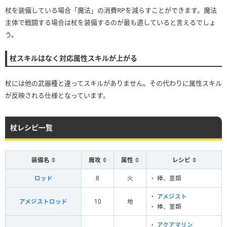
杖を装備している場合「魔法」の消費RPを減らすことができます。魔法
主体で戦闘する場合は杖を装備するのが最も適していると言えるでしょ
う。
杖スキルはなく対応属性スキルが上がる
杖には他の武器種と違ってスキルがありません。その代わりに属性スキル
が反映される仕様となっています。
杖レシピ一覧
装備名
魔攻
属性
レシピ
ロッド
8
火
・ 棒、茎類
・
アメジスト
アメジストロッド
10
地
・ 棒、茎類
・
アクアマリン