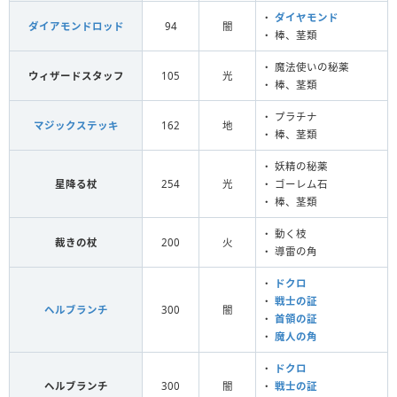
・
ダイヤモンド
ダイアモンドロッド
94
闇
・ 棒、茎類
・ 魔法使いの秘薬
ウィザードスタッフ
105
光
・ 棒、茎類
・ プラチナ
マジックステッキ
162
地
・ 棒、茎類
・ 妖精の秘薬
星降る杖
254
光
・ ゴーレム石
・ 棒、茎類
・ 動く枝
裁きの杖
200
火
・ 導雷の角
・
ドクロ
・
戦士の証
ヘルブランチ
300
闇
・
首領の証
・
魔人の角
・
ドクロ
ヘルブランチ
300
闇
・
戦士の証