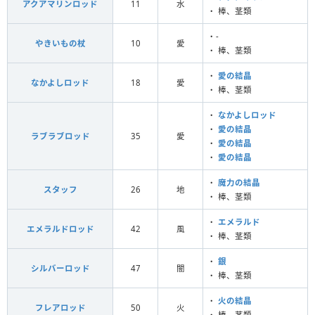
アクアマリンロッド
11
水
・ 棒、茎類
・-
やきいもの杖
10
愛
・ 棒、茎類
・
愛の結晶
なかよしロッド
18
愛
・ 棒、茎類
・
なかよしロッド
・
愛の結晶
ラブラブロッド
35
愛
・
愛の結晶
・
愛の結晶
・
魔力の結晶
スタッフ
26
地
・ 棒、茎類
・
エメラルド
エメラルドロッド
42
風
・ 棒、茎類
・
銀
シルバーロッド
47
闇
・ 棒、茎類
・
火の結晶
フレアロッド
50
火
・ 棒、茎類