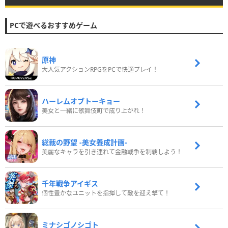
PCで遊べるおすすめゲーム
原神
大人気アクションRPGをPCで快適プレイ！
ハーレムオブトーキョー
美女と一緒に歌舞伎町で成り上がれ！
総裁の野望 -美女養成計画-
美麗なキャラを引き連れて金融戦争を制覇しよう！
千年戦争アイギス
個性豊かなユニットを指揮して敵を迎え撃て！
ミナシゴノシゴト