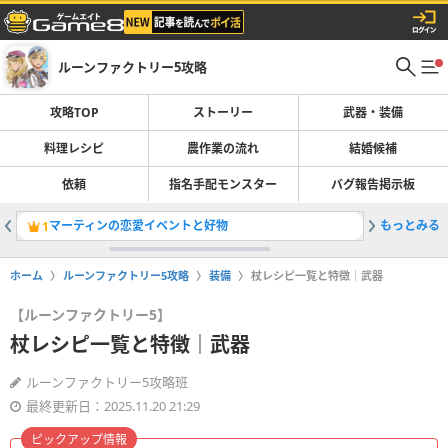
ルーンファクトリー5攻略
攻略TOP
ストーリー
武器・装備
料理レシピ
農作業の流れ
結婚候補
依頼
指名手配モンスター
バグ報告掲示板
マーティンの恋愛イベントと好物
もっとみる
知力のサ
1
2
ホーム
ルーンファクトリー5攻略
装備
杖レシピ一覧と特徴｜武器
【ルーンファクトリー5】
杖レシピ一覧と特徴｜武器
ルーンファクトリー5攻略班
最終更新日：2025.11.20 21:29
ピックアップ情報