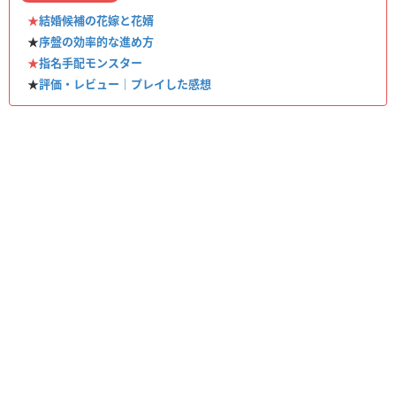
★
結婚候補の花嫁と花婿
★
序盤の効率的な進め方
★
指名手配モンスター
★
評価・レビュー｜プレイした感想