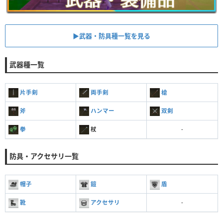
▶武器・防具種一覧を見る
武器種一覧
片手剣
両手剣
槍
斧
ハンマー
双剣
拳
杖
-
防具・アクセサリ一覧
帽子
鎧
盾
靴
アクセサリ
-