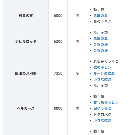
・ 動く枝
邪竜の杖
6000
闇
・
悪魔の血
・ 竜のうろこ
・ 棒、茎類
・
悪魔の血
デビルロッド
6200
闇
・
金狼の牙
・
金狼の牙
・ 岩石竜のうろこ
・
歌の小ビン
魔法の注射器
7350
愛
・
ルーンの結晶
・
小さな結晶
・ 棒、茎類
・ 動く枝
・
古代魚の羽ビレ
ヘルカース
8800
闇
・
固いうろこ
・ ドクロ水晶
・
小さな結晶
・ 動く枝