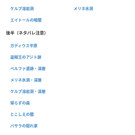
ケルブ溶岩洞
メリネ氷洞
エイトールの暗闇
後半（ネタバレ注意）
ガディウス平原
盗賊王のアジト跡
ベルファ遺跡・深層
メリネ氷洞・深層
ケルブ溶岩洞・深層
帰らずの森
とこしえの闇
バサラの隠れ家