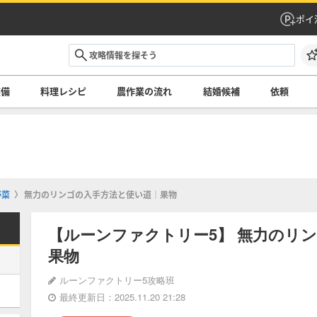
ポイ
装備
料理レシピ
農作業の流れ
結婚候補
依頼
野菜
無力のリンゴの入手方法と使い道｜果物
【ルーンファクトリー5】 無力のリ
果物
ルーンファクトリー5攻略班
最終更新日：2025.11.20 21:28