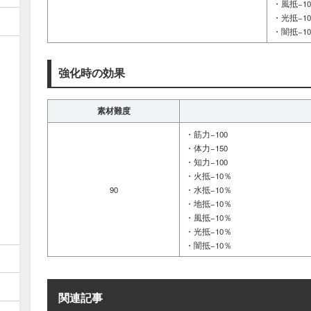
・風抵−1
・光抵−1
・闇抵−1
強化時の効果
素材難度
・筋力−100
・体力−150
・知力−100
・火抵−10％
90
・水抵−10％
・地抵−10％
・風抵−10％
・光抵−10％
・闇抵−10％
関連記事