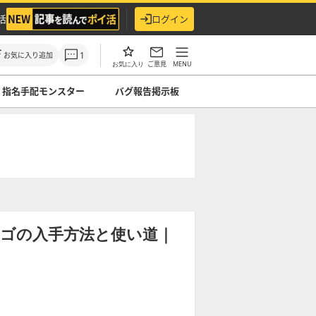
活
ログイン
1
お気に入り追加
ご意見
MENU
お気に入り
指名手配モンスター
バグ報告掲示板
ンゴの入手方法と使い道｜