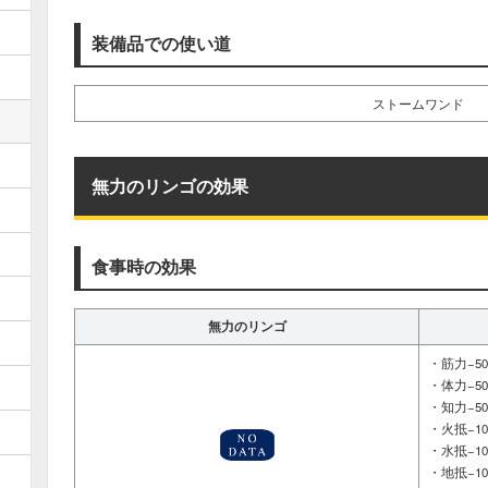
装備品での使い道
ストームワンド
無力のリンゴの効果
食事時の効果
無力のリンゴ
・筋力−5
・体力−5
・知力−5
・火抵−1
・水抵−1
・地抵−1